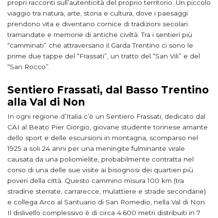
propri racconti sull’autenticità del proprio territorio. Un piccolo
viaggio tra natura, arte, storia e cultura, dove i paesaggi
prendono vita e diventano cornice di tradizioni secolari
tramandate e memorie di antiche civiltà. Tra i sentieri più
“camminati” che attraversano il Garda Trentino ci sono le
prime due tappe del “Frassati”, un tratto del “San Vili” e del
“San Rocco”.
Sentiero Frassati, dal Basso Trentino
alla Val di Non
In ogni regione d’Italia c’è un Sentiero Frassati, dedicato dal
CAI al Beato Pier Giorgio, giovane studente torinese amante
dello sport e delle escursioni in montagna, scomparso nel
1925 a soli 24 anni per una meningite fulminante virale
causata da una poliomielite, probabilmente contratta nel
corso di una delle sue visite ai bisognosi dei quartieri più
poveri della città. Questo cammino misura 100 km (tra
stradine sterrate, carrarecce, mulattiere e strade secondarie)
e collega Arco al Santuario di San Romedio, nella Val di Non.
Il dislivello complessivo è di circa 4.600 metri distribuiti in 7