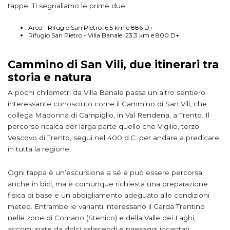
tappe. Ti segnaliamo le prime due:
Arco - Rifugio San Pietro: 6,5 km e 886 D+
Rifugio San Pietro - Villa Banale: 23,3 km e 800 D+
Cammino di San Vili, due itinerari tra
storia e natura
A pochi chilometri da Villa Banale passa un altro sentiero
interessante conosciuto come il Cammino di San Vili, che
collega Madonna di Campiglio, in Val Rendena, a Trento. Il
percorso ricalca per larga parte quello che Vigilio, terzo
Vescovo di Trento, seguì nel 400 d.C. per andare a predicare
in tutta la regione.
Ogni tappa è un’escursione a sé e può essere percorsa
anche in bici, ma è comunque richiesta una preparazione
fisica di base e un abbigliamento adeguato alle condizioni
meteo. Entrambe le varianti interessano il Garda Trentino
nelle zone di Comano (Stenico) e della Valle dei Laghi,
accomunate da dolci saliscendi e paesaggi incantati: