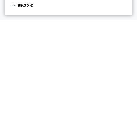
89,00 €
da
CALZINI NALINI BIKE FESTIVAL RIVA DEL
GARDA NERI
15,00 €
da