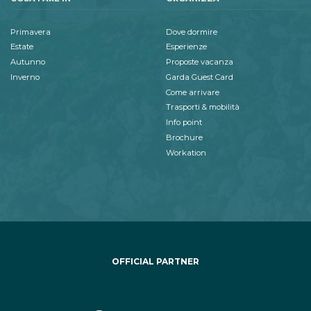
Primavera
Dove dormire
Estate
Esperienze
Autunno
Proposte vacanza
Inverno
Garda Guest Card
Come arrivare
Trasporti & mobilità
Info point
Brochure
Workation
OFFICIAL PARTNER