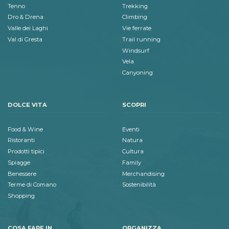
Tenno
Trekking
Dro & Drena
Climbing
Valle dei Laghi
Vie ferrate
Val di Gresta
Trail running
Windsurf
Vela
Canyoning
DOLCE VITA
SCOPRI
Food & Wine
Eventi
Ristoranti
Natura
Prodotti tipici
Cultura
Spiagge
Family
Benessere
Merchandising
Terme di Comano
Sostenibilità
Shopping
COSA FARE IN
ORGANIZZA