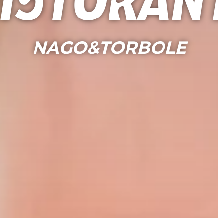
istoran
NAGO&TORBOLE