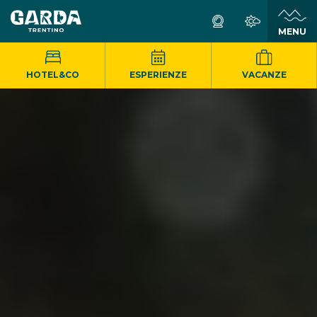
MENU
HOTEL&CO
ESPERIENZE
VACANZE