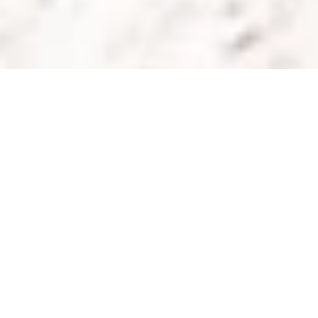
DS_BREADCRUMB.HOME
ORGANIZZA
LAVORARE NEL GARDA TRENTINO
LAVORARE NEL GARDA TRENTINO
#bestplacetowork
Vivere (e lavorare) bene. Questa è per molti la realtà di ogni
giorno nel Garda Trentino.
Una destinazione ricca di