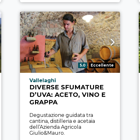
Valutazione:
5.0
Eccellente
Località esperienza
Vallelaghi
DIVERSE SFUMATURE
D’UVA: ACETO, VINO E
GRAPPA
Degustazione guidata tra
cantina, distilleria e acetaia
dell’Azienda Agricola
Giulio&Mauro.