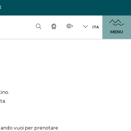
E
ITA
MENU
tino.
ta.
uando vuoi per prenotare