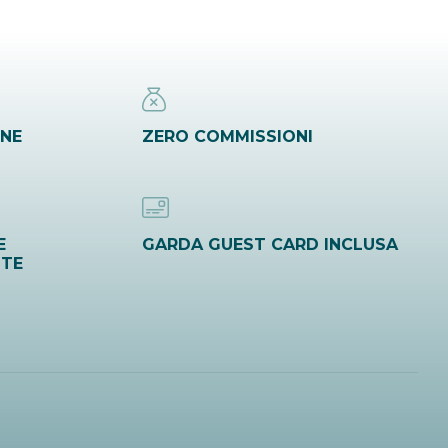
INE
ZERO COMMISSIONI
E
GARDA GUEST CARD INCLUSA
ITE