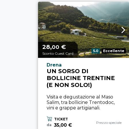
28,
€
Prezzo a partire da
00
Valutazione:
5.0
Eccellente
Sconto Guest Card
Località esperienza
Drena
UN SORSO DI
BOLLICINE TRENTINE
(E NON SOLO!)
Visita e degustazione al Maso
Salim, tra bollicine Trentodoc,
vini e grappe artigianali.
TICKET
Categoria esperienz
Prezzo speciale
35,00 €
da