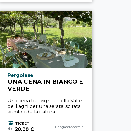
Località esperienza
Pergolese
UNA CENA IN BIANCO E
VERDE
Una cena tra i vigneti della Valle
dei Laghi per una serata ispirata
ai colori della natura
TICKET
Categoria esperienza
Enogastronomia
20,00 €
da