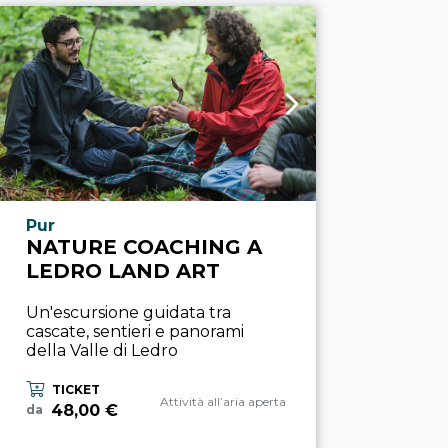
Località esperienza
Pur
NATURE COACHING A
LEDRO LAND ART
Un'escursione guidata tra
cascate, sentieri e panorami
della Valle di Ledro
TICKET
Categoria esperienza
Attività all’aria aperta
48,00 €
da