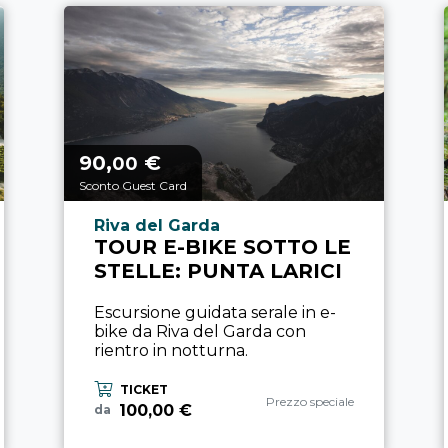
90,
€
Prezzo a partire da
00
Sconto Guest Card
Località esperienza
Riva del Garda
TOUR E-BIKE SOTTO LE
STELLE: PUNTA LARICI
Escursione guidata serale in e-
bike da Riva del Garda con
rientro in notturna.
TICKET
Categoria esperienza
Prezzo speciale
100,00 €
da
a