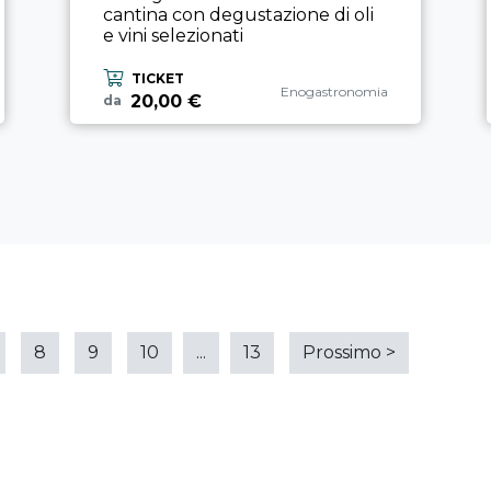
cantina con degustazione di oli
e vini selezionati
TICKET
Categoria esperienza
Enogastronomia
20,00 €
da
8
9
10
...
13
Prossimo
>