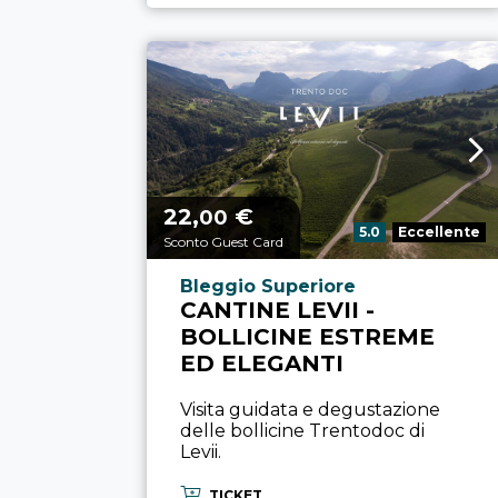
22,
€
Prezzo a partire da
00
Valutazione:
5.0
Eccellente
Sconto Guest Card
Località esperienza
Bleggio Superiore
CANTINE LEVII -
BOLLICINE ESTREME
ED ELEGANTI
Visita guidata e degustazione
delle bollicine Trentodoc di
Levii.
TICKET