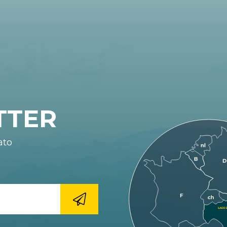
TTER
ato