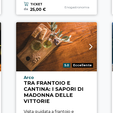
a
TICKET
Categoria esperienza
Enogastronomia
25,00 €
da
Valutazione:
5.0
Eccellente
Località esperienza
Arco
TRA FRANTOIO E
CANTINA: I SAPORI DI
MADONNA DELLE
VITTORIE
Visita guidata a frantoio e