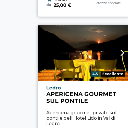
Categoria esperienz
Prezzo speciale
25,00 €
da
Valutazione:
4.5
Eccellente
Località esperienza
Ledro
APERICENA GOURMET
SUL PONTILE
Apericena gourmet privato sul
pontile dell'Hotel Lido in Val di
Ledro.