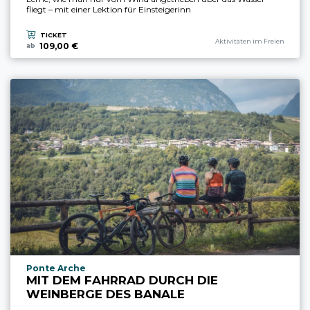
fliegt – mit einer Lektion für Einsteigerinn
TICKET
aria.experience_category_prefi
Aktivitäten im Freien
109,00 €
ab
aria.experience_location_prefix
Ponte Arche
MIT DEM FAHRRAD DURCH DIE
WEINBERGE DES BANALE