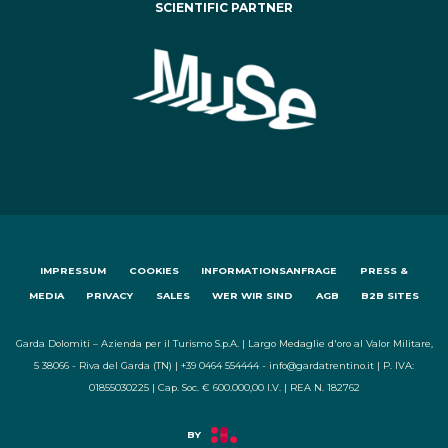
SCIENTIFIC PARTNER
IMPRESSUM
COOKIES
INFORMATIONSANFRAGE
PRESS &
MEDIA
PRIVACY
SALES
WER WIR SIND
AGB
B2B SITES
Garda Dolomiti – Azienda per il Turismo S.p.A. | Largo Medaglie d'oro al Valor Militare,
5 38066 - Riva del Garda (TN) | +39 0464 554444 - info@gardatrentino.it | P. IVA:
01855030225 | Cap. Soc. € 600.000,00 I.V. | REA N. 182762