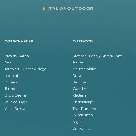
ITALIANOUTDOOR
ORTSCHAFTEN
OUTDOOR
Riva del Garda
Outdoor Friendly Unterkünfte
Arco
Touren
Torbole sul Garda & Nago
Mountainbike
Ledrotal
Gravel
Comano
Rennrad
Tenno
Wandern
Dro & Drena
Klettern
Valle dei Laghi
Klettersteige
Val di Gresta
Trail Running
Windsurfen
Segeln
Canyoning