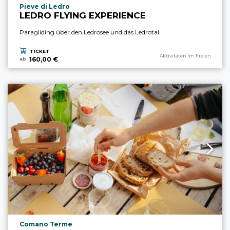
aria.experience_location_prefix
Pieve di Ledro
LEDRO FLYING EXPERIENCE
Paragliding über den Ledrosee und das Ledrotal.
TICKET
aria.experience_category_prefi
Aktivitäten im Freien
160,00 €
ab
aria.experience_location_prefix
Comano Terme