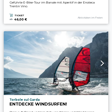
Geführte E-Bike-Tour im Banale mit Aperitif in der Enoteca
Trentin Vino.
TICKET
aria.experience_category_prefi
Aktivitäten im Freien
46,00 €
ab
aria.experience_location_prefix
Torbole sul Garda
ENTDECKE WINDSURFEN!