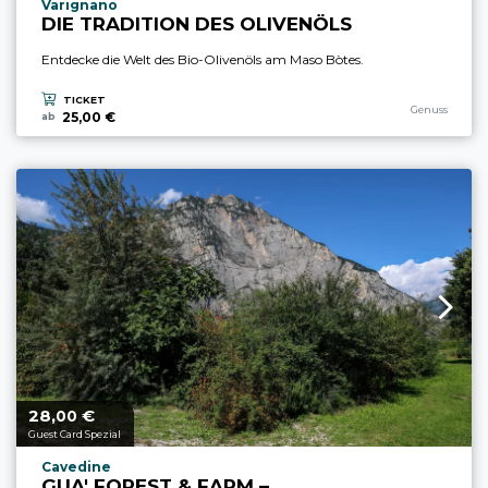
aria.experience_location_prefix
Varignano
DIE TRADITION DES OLIVENÖLS
Entdecke die Welt des Bio-Olivenöls am Maso Bòtes.
TICKET
aria.experience
Genuss
25,00 €
ab
28,
€
aria.price_from_prefix
00
Guest Card Spezial
aria.experience_location_prefix
Cavedine
GUA' FOREST & FARM –