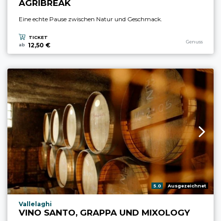
AGRIBREAK
Eine echte Pause zwischen Natur und Geschmack.
TICKET
aria.experience
Genuss
12,50 €
ab
aria.rating_prefix:
5.0
Ausgezeichnet
aria.experience_location_prefix
Vallelaghi
VINO SANTO, GRAPPA UND MIXOLOGY