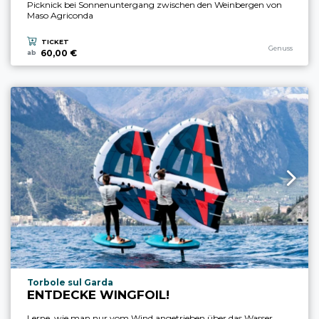
Picknick bei Sonnenuntergang zwischen den Weinbergen von
Maso Agriconda
TICKET
aria.experience
Genuss
60,00 €
ab
aria.experience_location_prefix
Torbole sul Garda
ENTDECKE WINGFOIL!
Lerne, wie man nur vom Wind angetrieben über das Wasser