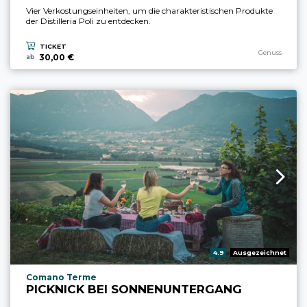
Vier Verkostungseinheiten, um die charakteristischen Produkte
der Distilleria Poli zu entdecken.
TICKET
aria.experience
Genuss
30,00 €
ab
aria.rating_prefix:
4.9
Ausgezeichnet
aria.experience_location_prefix
Comano Terme
PICKNICK BEI SONNENUNTERGANG