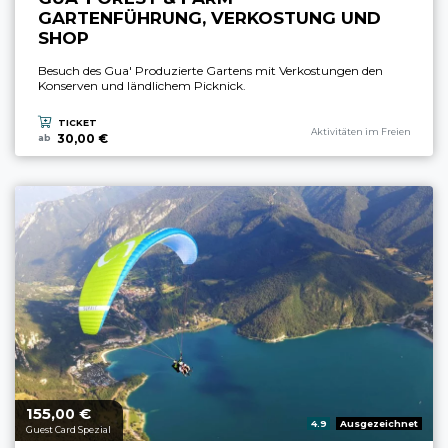
GARTENFÜHRUNG, VERKOSTUNG UND
SHOP
Besuch des Gua' Produzierte Gartens mit Verkostungen den
Konserven und ländlichem Picknick.
TICKET
aria.experience_category_prefi
Aktivitäten im Freien
30,00 €
ab
155,
€
aria.price_from_prefix
00
aria.rating_prefix:
4.9
Ausgezeichnet
Guest Card Spezial