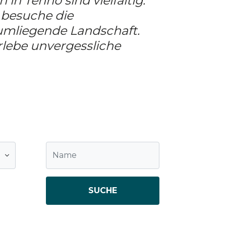
in Tenno sind vielfältig.
 besuche die
umliegende Landschaft.
rlebe unvergessliche
SUCHE