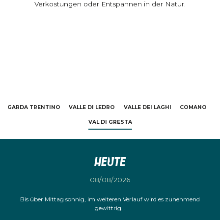
Verkostungen oder Entspannen in der Natur.
GARDA TRENTINO
VALLE DI LEDRO
VALLE DEI LAGHI
COMANO
VAL DI GRESTA
Heute
08/08/2026
Bis über Mittag sonnig, im weiteren Verlauf wird es zunehmend
gewittrig. .