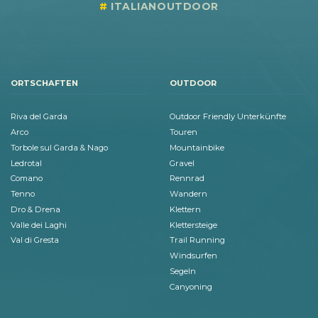
ITALIANOUTDOOR
ORTSCHAFTEN
OUTDOOR
Riva del Garda
Outdoor Friendly Unterkünfte
Arco
Touren
Torbole sul Garda & Nago
Mountainbike
Ledrotal
Gravel
Comano
Rennrad
Tenno
Wandern
Dro & Drena
Klettern
Valle dei Laghi
Klettersteige
Val di Gresta
Trail Running
Windsurfen
Segeln
Canyoning