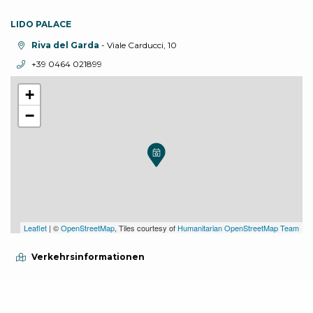
LIDO PALACE
aria.location:
Riva del Garda
- Viale Carducci, 10
aria.phone:
+39 0464 021899
+
−
Leaflet
| ©
OpenStreetMap
, Tiles courtesy of
Humanitarian OpenStreetMap Team
Verkehrsinformationen