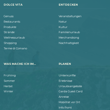
DOLCE VITA
ENTDECKEN
Genuss
Veranstaltungen
Restaurants
Natur
Produkte
Kultur
Strände
Familienurlaub
Wellnessurlaub
Merchandising
Shopping
Nachhaltigkeit
Terme di Comano
WAS MACHE ICH IM...
PLANEN
Frühling
Unterkünfte
Sommer
Erlebnisse
Herbst
Urlaubsangebote
Winter
Garda Guest Card
Anreise
Mobilität vor Ort
Info Point