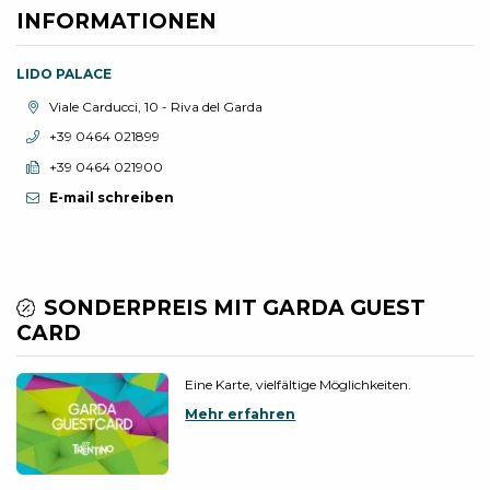
INFORMATIONEN
LIDO PALACE
aria.location:
Viale Carducci, 10 - Riva del Garda
aria.phone:
+39 0464 021899
aria.fax:
+39 0464 021900
E-mail schreiben
SONDERPREIS MIT GARDA GUEST
CARD
Eine Karte, vielfältige Möglichkeiten.
Mehr erfahren