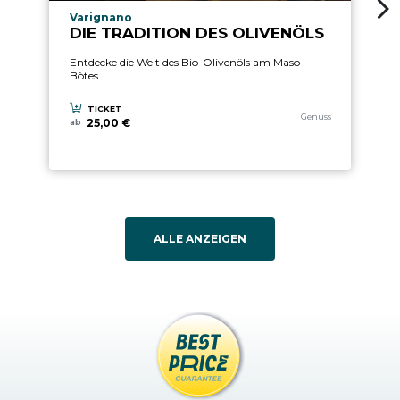
aria.experience_location_prefix
Varignano
DIE TRADITION DES OLIVENÖLS
Entdecke die Welt des Bio-Olivenöls am Maso
Bòtes.
TICKET
aria.experience_category
Genuss
25,00 €
ab
ALLE ANZEIGEN