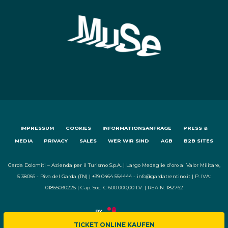
IMPRESSUM
COOKIES
INFORMATIONSANFRAGE
PRESS &
MEDIA
PRIVACY
SALES
WER WIR SIND
AGB
B2B SITES
Garda Dolomiti – Azienda per il Turismo S.p.A. | Largo Medaglie d'oro al Valor Militare,
5 38066 - Riva del Garda (TN) | +39 0464 554444 - info@gardatrentino.it | P. IVA:
01855030225 | Cap. Soc. € 600.000,00 I.V. | REA N. 182762
TICKET ONLINE KAUFEN