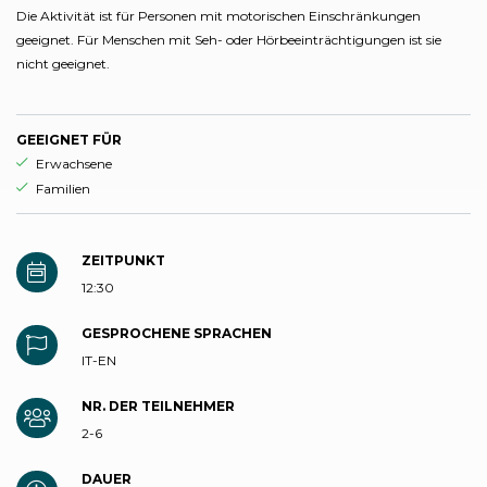
Die Aktivität ist für Personen mit motorischen Einschränkungen
geeignet. Für Menschen mit Seh- oder Hörbeeinträchtigungen ist sie
nicht geeignet.
GEEIGNET FÜR
aria.ds_experience.suitable_for_prefix
Erwachsene
aria.ds_experience.suitable_for_prefix
Familien
ZEITPUNKT
12:30
GESPROCHENE SPRACHEN
IT-EN
NR. DER TEILNEHMER
2-6
DAUER