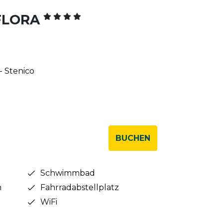
 FLORA
- Stenico
BUCHEN
Schwimmbad
n
Fahrradabstellplatz
WiFi