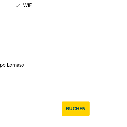
WiFi
A
mpo Lomaso
BUCHEN