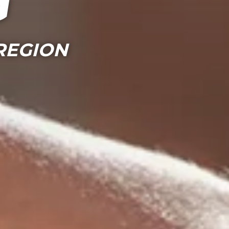
g
REGION