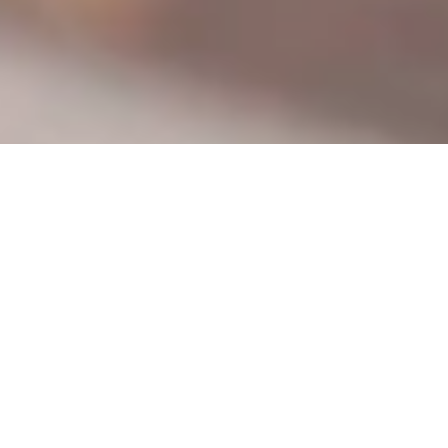
DS_BREADCRUMB.HOME
ORTSCHAFTEN
TENNO
REGIONALE PRODUKTE
TENNO PRODUKTE
Zu den typischen Produkten dieser Region gehören Carne
Salada, das man roh, fein aufgeschnitten und mit nativem
Olivenöl extra sowie Parmesan-Splittern oder gegrillt als
Hauptgericht probieren sollte, das Olivenöl aus dem Garda
Trentino, die „Maroni“ aus Pranzo und zahlreiche andere