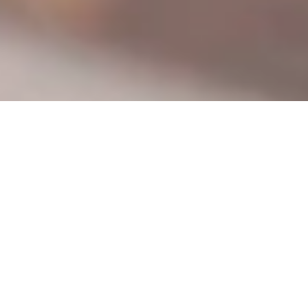
DS_BREADCRUMB.HOME
LOCALITÀ
TENNO
PRODOTTI TIPICI
PRODOTTI TIPICI DI TENNO
Tra i prodotti tipici che offre questo territorio ci sono la carne
salada, da provare cruda, tagliata fine e guarnita con olio EVO
e scaglie di Parmigiano, o magari cotta alla piastra come
piatto principale; l’olio d’oliva del Garda Trentino, i “maroni” di
Pranzo e tante altre prelibatezze.