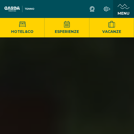
MENU
HOTEL&CO
ESPERIENZE
VACANZE