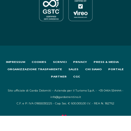
IMPRESSUM
COOKIES
SCRIVICI
PRIVACY
PRESS & MEDIA
ORGANIZZAZIONE TRASPARENTE
SALES
CHI SIAMO
PORTALE
PARTNER
CGC
Sito ufficiale di Garda Dolomiti – Azienda per il Turismo S.p.A. - +39 0464 554444 -
info@gardatrentino.it
C.F. e P. IVA 01855030225 - Cap. Soc. € 600.000,00 I.V. - REA N. 182762