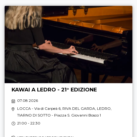
KAWAI A LEDRO - 21° EDIZIONE
07.08 2026
LOCCA
- Via di Carpeà 6,
RIVA DEL GARDA
,
LEDRO
,
TIARNO DI SOTTO
- Piazza S. Giovanni Bosco 1
21:00 - 22:30