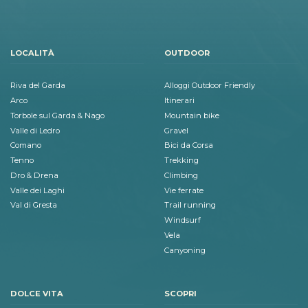
LOCALITÀ
OUTDOOR
Riva del Garda
Alloggi Outdoor Friendly
Arco
Itinerari
Torbole sul Garda & Nago
Mountain bike
Valle di Ledro
Gravel
Comano
Bici da Corsa
Tenno
Trekking
Dro & Drena
Climbing
Valle dei Laghi
Vie ferrate
Val di Gresta
Trail running
Windsurf
Vela
Canyoning
DOLCE VITA
SCOPRI