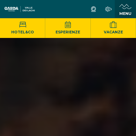
MENU
HOTEL&CO
ESPERIENZE
VACANZE