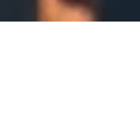
DS_BREADCRUMB.HOME
LOCALITÀ
VALLE DEI LAGHI
PRODOTTI TIPICI
PRODOTTI TIPICI DELLA VALLE DEI
LAGHI
Scopri l'autenticità della Valle dei Laghi attraverso i suoi
prodotti tipici. Prova il Vino Santo Trentino DOC, pregiatissimo
vino dolce e Presidio Slow Food, o le diverse varietà di
grappa prodotte dalle distillerie della zona. Lasciati guidare da
sapori unici che narrano la storia e la passione di questa valle.