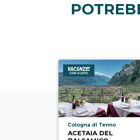
POTREBB
Località punto di interesse
Cologna di Tenno
ACETAIA DEL