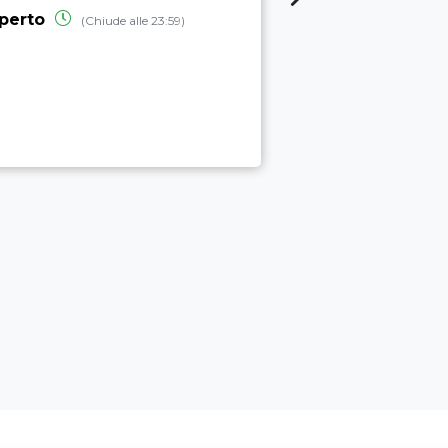
BÒTES
perto
(Chiude alle 23:59)
aperto
(Chiud