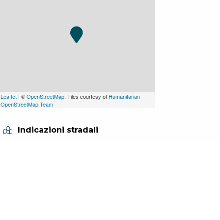
Leaflet
| ©
OpenStreetMap
, Tiles courtesy of
Humanitarian
OpenStreetMap Team
Indicazioni stradali