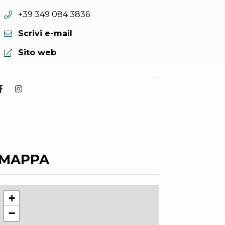
Telefono:
+39 349 084 3836
Scrivi e-mail
Sito web:
Sito web
MAPPA
+
−