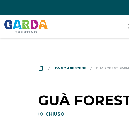
DS_BREADCRUMB.HOME
DA NON PERDERE
GUÀ FOREST FAR
GUÀ FORES
CHIUSO