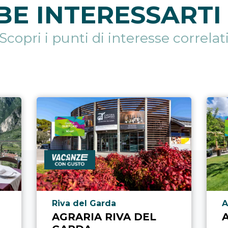
E INTERESSARTI 
Scopri i punti di interesse correlat
Località punto di interesse
L
Riva del Garda
A
AGRARIA RIVA DEL