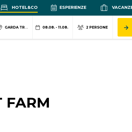
HOTEL&CO
ESPERIENZE
VACANZ
GARDA TRENTINO
08.08. - 11.08.
2 PERSONE
M
T FARM