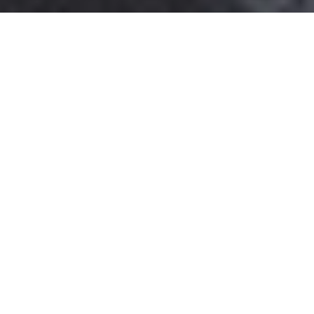
DS_BREADCRUMB.HOME
LOCALITÀ
ARCO
RISTORANTI
RISTORANTI ARCO
Ad Arco la scelta gastronomica non manca di certo: da
ristoranti tradizionali che offrono autentiche prelibatezze con
prodotti a chilometro zero a locali gourmet con proposte
culinarie più raffinate. E tu cosa proverai durante la tua
vacanza ad Arco?
TUTTI I RISTORANTI DI ARCO