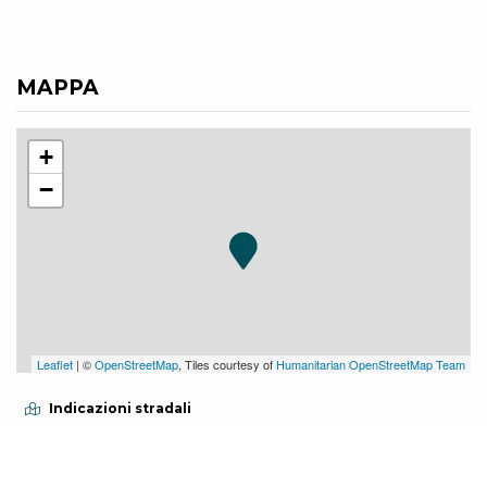
MAPPA
+
−
Leaflet
| ©
OpenStreetMap
, Tiles courtesy of
Humanitarian OpenStreetMap Team
Indicazioni stradali