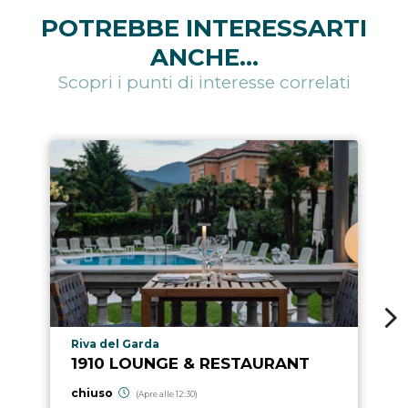
POTREBBE INTERESSARTI
ANCHE...
Scopri i punti di interesse correlati
Località punto di interesse
Riva del Garda
1910 LOUNGE & RESTAURANT
chiuso
(Apre alle 12:30)