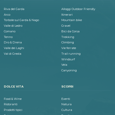
Riva del Garda
Alloggi Outdoor Friendly
Arco
Itinerari
Torbole sul Garda & Nago
Mountain bike
Valle di Ledro
Gravel
Comano
Bici da Corsa
Tenno
Trekking
Dro & Drena
Climbing
Valle dei Laghi
Vie ferrate
Val di Gresta
Trail running
Windsurf
Vela
Canyoning
DOLCE VITA
SCOPRI
Food & Wine
Eventi
Ristoranti
Natura
Prodotti tipici
Cultura