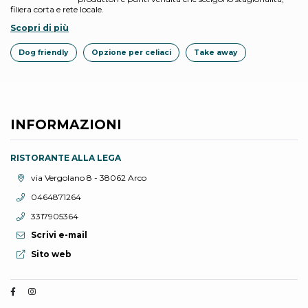
filiera corta e rete locale.
Scopri di più
Dog friendly
Opzione per celiaci
Take away
INFORMAZIONI
RISTORANTE ALLA LEGA
Località:
via Vergolano 8 - 38062 Arco
Telefono:
0464871264
Telefono:
3317905364
Scrivi e-mail
Sito web:
Sito web