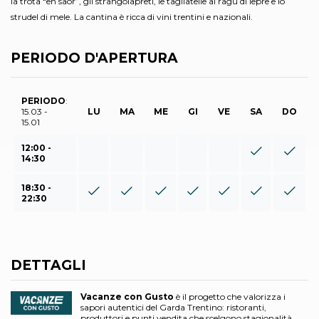
la trota “en saor”, gli strangolapreti, le tagliatelle al ragù di lepre e lo
strudel di mele. La cantina è ricca di vini trentini e nazionali.
PERIODO D'APERTURA
PERIODO
:
15.03 -
LU
MA
ME
GI
VE
SA
DO
15.01
12:00 -
14:30
18:30 -
22:30
DETTAGLI
Vacanze con Gusto
è il progetto che valorizza i
sapori autentici del Garda Trentino: ristoranti,
produttori e punti vendita che scelgono stagionalità,