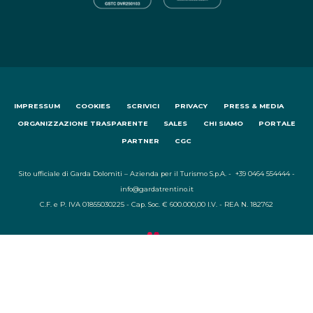
IMPRESSUM
COOKIES
SCRIVICI
PRIVACY
PRESS & MEDIA
ORGANIZZAZIONE TRASPARENTE
SALES
CHI SIAMO
PORTALE
PARTNER
CGC
Sito ufficiale di Garda Dolomiti – Azienda per il Turismo S.p.A. - +39 0464 554444 -
info@gardatrentino.it
C.F. e P. IVA 01855030225 - Cap. Soc. € 600.000,00 I.V. - REA N. 182762