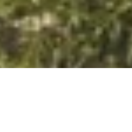
DS_BREADCRUMB.HOME
LOCALITÀ
VALLE DEI LAGHI
HOTEL
HOTEL NELLA VALLE DEI LAGHI
Gli hotel nella Valle dei Laghi offrono un rifugio perfetto per