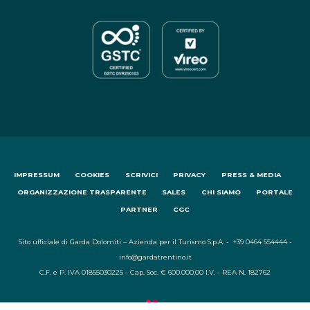
IMPRESSUM
COOKIES
SCRIVICI
PRIVACY
PRESS & MEDIA
ORGANIZZAZIONE TRASPARENTE
SALES
CHI SIAMO
PORTALE
PARTNER
CGC
Sito ufficiale di Garda Dolomiti – Azienda per il Turismo S.p.A. - +39 0464 554444 -
info@gardatrentino.it
C.F. e P. IVA 01855030225 - Cap. Soc. € 600.000,00 I.V. - REA N. 182762