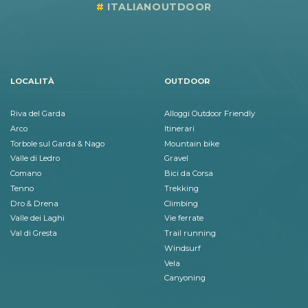
ITALIANOUTDOOR
LOCALITÀ
OUTDOOR
Riva del Garda
Alloggi Outdoor Friendly
Arco
Itinerari
Torbole sul Garda & Nago
Mountain bike
Valle di Ledro
Gravel
Comano
Bici da Corsa
Tenno
Trekking
Dro & Drena
Climbing
Valle dei Laghi
Vie ferrate
Val di Gresta
Trail running
Windsurf
Vela
Canyoning