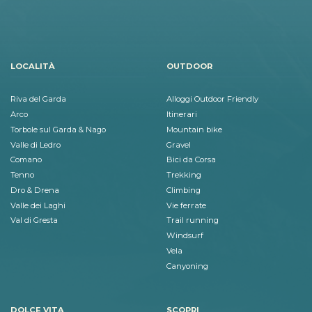
LOCALITÀ
OUTDOOR
Riva del Garda
Alloggi Outdoor Friendly
Arco
Itinerari
Torbole sul Garda & Nago
Mountain bike
Valle di Ledro
Gravel
Comano
Bici da Corsa
Tenno
Trekking
Dro & Drena
Climbing
Valle dei Laghi
Vie ferrate
Val di Gresta
Trail running
Windsurf
Vela
Canyoning
DOLCE VITA
SCOPRI