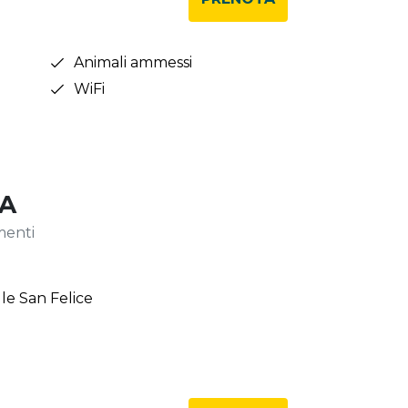
Animali ammessi
WiFi
RA
menti
alle San Felice