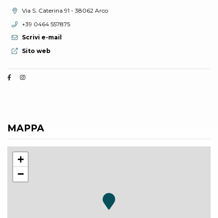
Località:
Via S. Caterina 91 - 38062 Arco
Telefono:
+39 0464 557875
Scrivi e-mail
Sito web:
Sito web
MAPPA
+
−