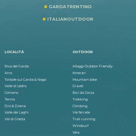
GARDATRENTINO
ITALIANOUTDOOR
LOCALITÀ
OUTDOOR
Riva del Garda
Alloggi Outdoor Friendly
Arco
Itinerari
Torbole sul Garda & Nago
Mountain bike
Valle di Ledro
Gravel
Comano
Bici da Corsa
Tenno
Trekking
Dro & Drena
Climbing
Valle dei Laghi
Vie ferrate
Val di Gresta
Trail running
Windsurf
Vela