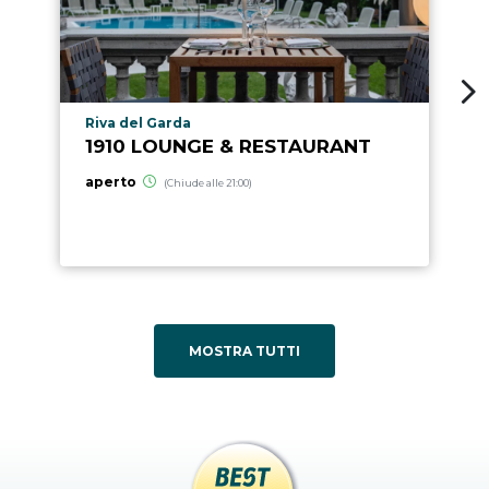
Località punto di interesse
Riva del Garda
1910 LOUNGE & RESTAURANT
aperto
(Chiude alle 21:00)
MOSTRA TUTTI