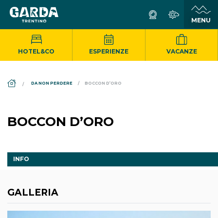
HOTEL&CO
ESPERIENZE
VACANZE
DS_BREADCRUMB.HOME
DA NON PERDERE
BOCCON D’ORO
BOCCON D’ORO
INFO
GALLERIA