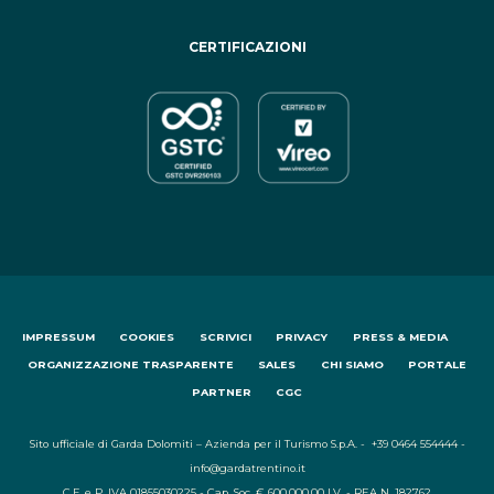
CERTIFICAZIONI
IMPRESSUM
COOKIES
SCRIVICI
PRIVACY
PRESS & MEDIA
ORGANIZZAZIONE TRASPARENTE
SALES
CHI SIAMO
PORTALE
PARTNER
CGC
Sito ufficiale di Garda Dolomiti – Azienda per il Turismo S.p.A. - +39 0464 554444 -
info@gardatrentino.it
C.F. e P. IVA 01855030225 - Cap. Soc. € 600.000,00 I.V. - REA N. 182762