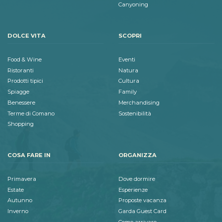
Canyoning
DOLCE VITA
SCOPRI
Food & Wine
Eventi
Ristoranti
Natura
Prodotti tipici
Cultura
Spiagge
Family
Benessere
Merchandising
Terme di Comano
Sostenibilità
Shopping
COSA FARE IN
ORGANIZZA
Primavera
Dove dormire
Estate
Esperienze
Autunno
Proposte vacanza
Inverno
Garda Guest Card
Come arrivare