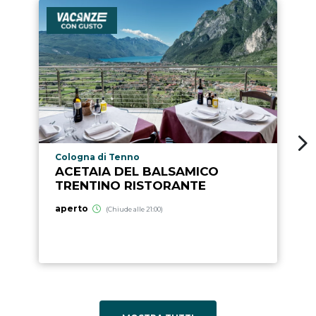
Località punto di interesse
Cologna di Tenno
ACETAIA DEL BALSAMICO
TRENTINO RISTORANTE
aperto
(Chiude alle 21:00)