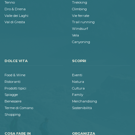
Tenno
Trekking
Dro & Drena
Climbing
Valle dei Laghi
Vie ferrate
Val di Gresta
Trail running
Windsurf
Vela
Canyoning
DOLCE VITA
SCOPRI
Food & Wine
Eventi
Ristoranti
Natura
Prodotti tipici
Cultura
Spiagge
Family
Benessere
Merchandising
Terme di Comano
Sostenibilità
Shopping
COSA FARE IN
ORGANIZZA