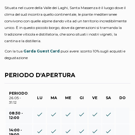
Situata nel cuore della Valle dei Laghi, Santa Massenza è il luogo dove il
clima del sud incontra quello continentale, le piante mediterranee
convivono con quelle alpine dando vita ad un territorio incredibilmente
unico. È in questo piccolo borgo, dove da generazioni si tramanda la
tradizione viticola e distillatoria, che sono situati i nostri vigneti, la
cantina e la distilleria.
Con la tua
Garda Guest Card
puoi avere: sconto 10% sugli acquisti e
degustazione
PERIODO D'APERTURA
PERIODO
:
26.05 -
LU
MA
ME
GI
VE
SA
DO
31.12
08:30 -
12:00
14:00 -
19:00