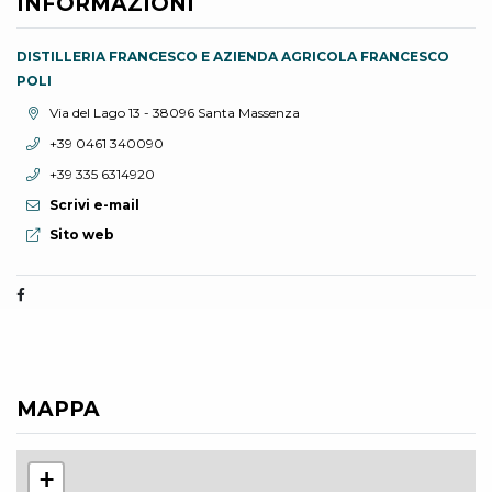
INFORMAZIONI
DISTILLERIA FRANCESCO E AZIENDA AGRICOLA FRANCESCO
POLI
Località:
Via del Lago 13 - 38096 Santa Massenza
Telefono:
+39 0461 340090
Telefono:
+39 335 6314920
Scrivi e-mail
Sito web:
Sito web
MAPPA
+