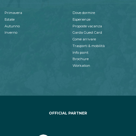
Primavera
Dove dormire
Estate
Esperienze
Autunno
Proposte vacanza
Inverno
Garda Guest Card
Come arrivare
Trasporti & mobilità
Info point
Brochure
Workation
OFFICIAL PARTNER