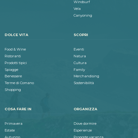
Windsurf
Vela
Canyoning
DOLCE VITA
SCOPRI
Food & Wine
Eventi
Ristoranti
Natura
Prodotti tipici
Cultura
Spiagge
Family
Benessere
Merchandising
Terme di Comano
Sostenibilità
Shopping
COSA FARE IN
ORGANIZZA
Primavera
Dove dormire
Estate
Esperienze
Autunno
Proposte vacanza