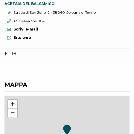
ACETAIA DEL BALSAMICO
Località:
Strada di San Zeno, 2 - 38060 Cologna di Tenno
Telefono:
+39 0464 550064
Scrivi e-mail
Sito web:
Sito web
MAPPA
+
−