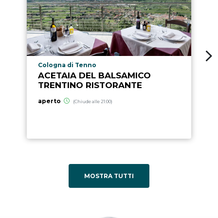
Località punto di interesse
Cologna di Tenno
ACETAIA DEL BALSAMICO
TRENTINO RISTORANTE
aperto
(Chiude alle 21:00)
MOSTRA TUTTI