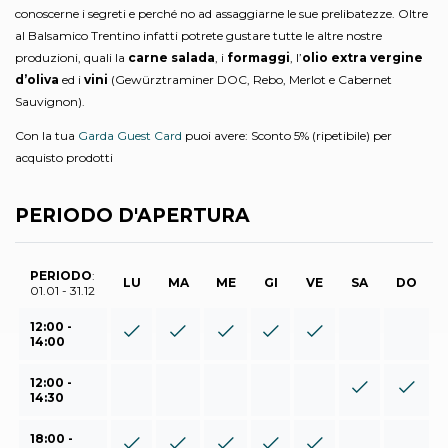
conoscerne i segreti e perché no ad assaggiarne le sue prelibatezze. Oltre
al Balsamico Trentino infatti potrete gustare tutte le altre nostre
produzioni, quali la
carne salada
, i
formaggi
, l’
olio extra vergine
d’oliva
ed i
vini
(Gewürztraminer DOC, Rebo, Merlot e Cabernet
Sauvignon).
Con la tua
Garda Guest Card
puoi avere: Sconto 5% (ripetibile) per
acquisto prodotti
PERIODO D'APERTURA
PERIODO
:
LU
MA
ME
GI
VE
SA
DO
01.01 - 31.12
12:00 -
14:00
12:00 -
14:30
18:00 -