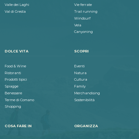
Valle dei Laghi
Vie ferrate
Val di Gresta
Trail running
Windsurf
Vela
Canyoning
DOLCE VITA
SCOPRI
Food & Wine
Eventi
Ristoranti
Natura
Prodotti tipici
Cultura
Spiagge
Family
Benessere
Merchandising
Terme di Comano
Sostenibilità
Shopping
COSA FARE IN
ORGANIZZA