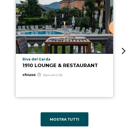
Località punto di interesse
Riva del Garda
1910 LOUNGE & RESTAURANT
chiuso
(Apre alle 12:30)
MOSTRA TUTTI