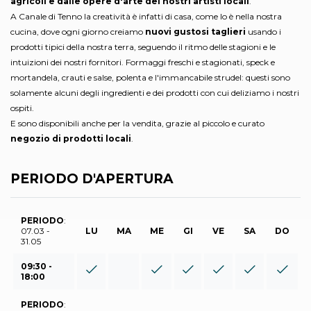
agricoli e dalle opere d'arte dei nostri artisti locali
.
A Canale di Tenno la creatività è infatti di casa, come lo è nella nostra
cucina, dove ogni giorno creiamo
nuovi gustosi taglieri
usando i
prodotti tipici della nostra terra, seguendo il ritmo delle stagioni e le
intuizioni dei nostri fornitori. Formaggi freschi e stagionati, speck e
mortandela, crauti e salse, polenta e l'immancabile strudel: questi sono
solamente alcuni degli ingredienti e dei prodotti con cui deliziamo i nostri
ospiti.
E sono disponibili anche per la vendita, grazie al piccolo e curato
negozio di prodotti locali
.
PERIODO D'APERTURA
PERIODO
:
07.03 -
LU
MA
ME
GI
VE
SA
DO
31.05
09:30 -
18:00
PERIODO
: