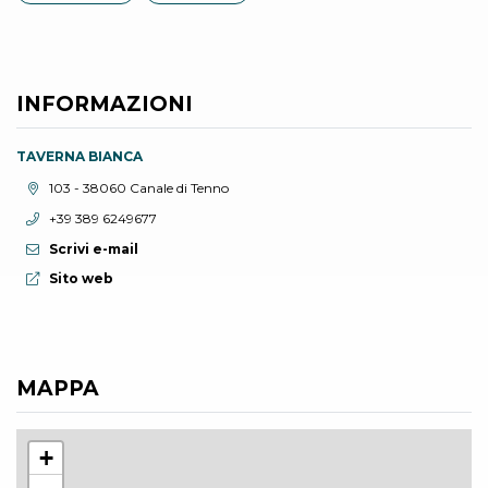
INFORMAZIONI
TAVERNA BIANCA
Località:
103 - 38060 Canale di Tenno
Telefono:
+39 389 6249677
Scrivi e-mail
Sito web:
Sito web
MAPPA
+