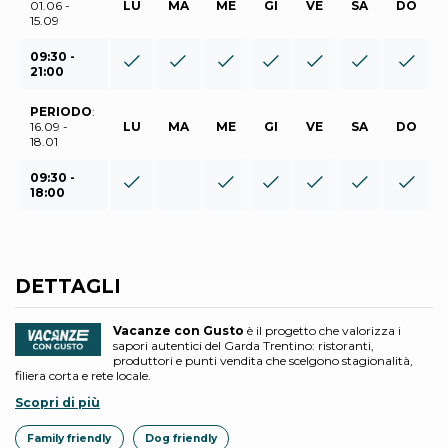
01.06 -
LU
MA
ME
GI
VE
SA
DO
15.09
09:30 -
21:00
PERIODO
:
16.09 -
LU
MA
ME
GI
VE
SA
DO
18.01
09:30 -
18:00
DETTAGLI
Vacanze con Gusto
è il progetto che valorizza i
sapori autentici del Garda Trentino: ristoranti,
produttori e punti vendita che scelgono stagionalità,
filiera corta e rete locale.
Scopri di più
Family friendly
Dog friendly