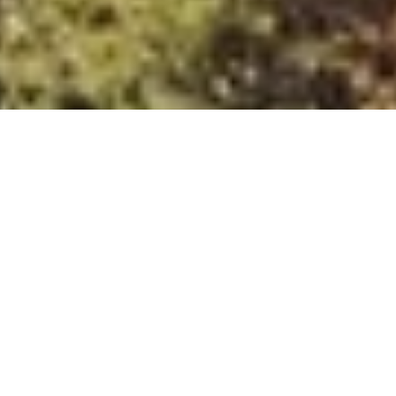
DS_BREADCRUMB.HOME
ORTSCHAFTEN
DRO UND DRENA
HOTELS
DRO UND DRENA HOTEL
Wähle zwischen den Hotels in Dro und Drena, lasse dich von
der herrlichen Ruhe dieser Gegend verzaubern und bereite
dich auf einen Urlaub im Grünen vor. Wenn du deinen
Aufenthalt auf der Seite von Garda Trentino buchst, erhältst
du die Garda Guest Card und kannst sofort alle Vorteile
nutzen. So etwa den kostenlosen Eintritt in die Burg Drena.