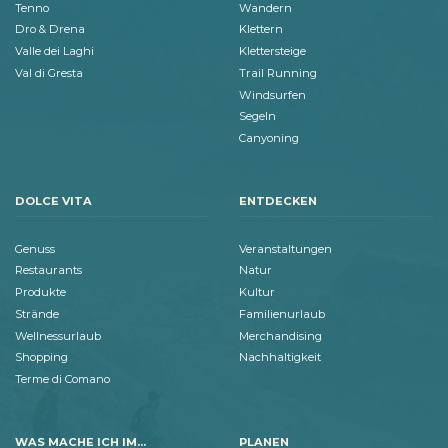
Tenno
Wandern
Dro & Drena
Klettern
Valle dei Laghi
Klettersteige
Val di Gresta
Trail Running
Windsurfen
Segeln
Canyoning
DOLCE VITA
ENTDECKEN
Genuss
Veranstaltungen
Restaurants
Natur
Produkte
Kultur
Strände
Familienurlaub
Wellnessurlaub
Merchandising
Shopping
Nachhaltigkeit
Terme di Comano
WAS MACHE ICH IM...
PLANEN