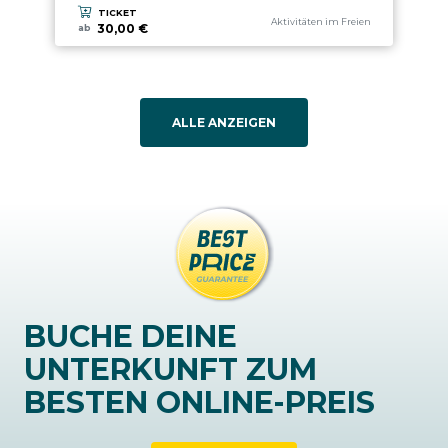
TICKET
aria.experience_category_prefix
Aktivitäten im Freien
30,00 €
ab
ALLE ANZEIGEN
BUCHE DEINE
UNTERKUNFT ZUM
BESTEN ONLINE-PREIS