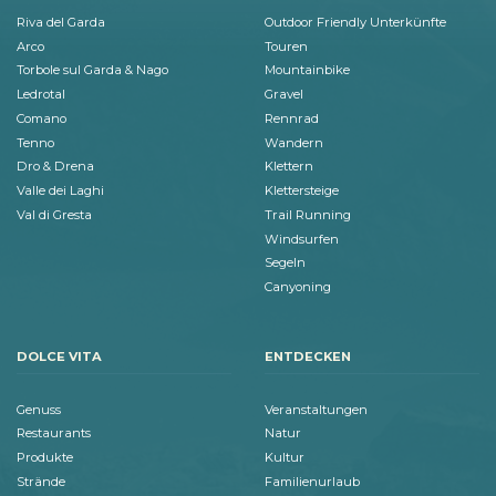
Riva del Garda
Outdoor Friendly Unterkünfte
Arco
Touren
Torbole sul Garda & Nago
Mountainbike
Ledrotal
Gravel
Comano
Rennrad
Tenno
Wandern
Dro & Drena
Klettern
Valle dei Laghi
Klettersteige
Val di Gresta
Trail Running
Windsurfen
Segeln
Canyoning
DOLCE VITA
ENTDECKEN
Genuss
Veranstaltungen
Restaurants
Natur
Produkte
Kultur
Strände
Familienurlaub