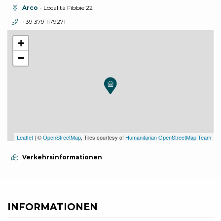
aria.location:
Arco
- Località Fibbie 22
aria.phone:
+39 379 1179271
+
−
Leaflet
| ©
OpenStreetMap
, Tiles courtesy of
Humanitarian OpenStreetMap Team
Verkehrsinformationen
INFORMATIONEN