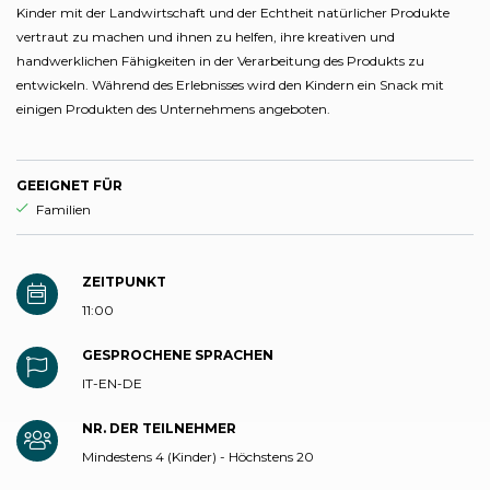
Kinder mit der Landwirtschaft und der Echtheit natürlicher Produkte
vertraut zu machen und ihnen zu helfen, ihre kreativen und
handwerklichen Fähigkeiten in der Verarbeitung des Produkts zu
entwickeln. Während des Erlebnisses wird den Kindern ein Snack mit
einigen Produkten des Unternehmens angeboten.
GEEIGNET FÜR
aria.ds_experience.suitable_for_prefix
Familien
ZEITPUNKT
11:00
GESPROCHENE SPRACHEN
IT-EN-DE
NR. DER TEILNEHMER
Mindestens 4 (Kinder) - Höchstens 20