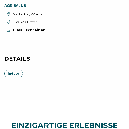
AGRISALUS
aria.location:
Via Fibbie, 22 Arco
aria.phone:
+39 379 1179271
E-mail schreiben
DETAILS
Indoor
EINZIGARTIGE ERLEBNISSE