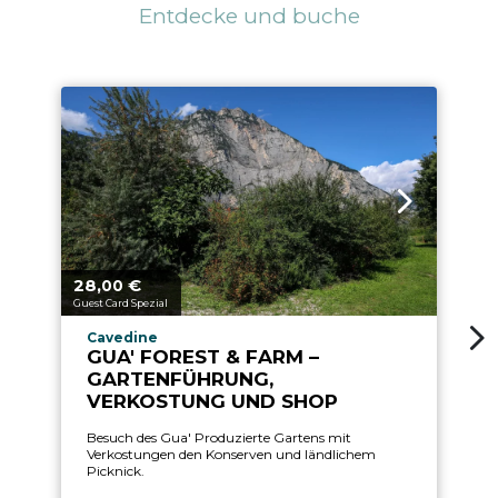
Entdecke und buche
28,
€
aria.price_from_prefix
00
Guest Card Spezial
aria.experience_location_prefix
Cavedine
GUA' FOREST & FARM –
GARTENFÜHRUNG,
VERKOSTUNG UND SHOP
Besuch des Gua' Produzierte Gartens mit
Verkostungen den Konserven und ländlichem
Picknick.