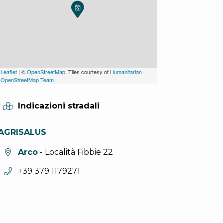
Leaflet
| ©
OpenStreetMap
, Tiles courtesy of
Humanitarian
OpenStreetMap Team
Indicazioni stradali
AGRISALUS
Località:
Arco
- Località Fibbie 22
Telefono:
+39 379 1179271