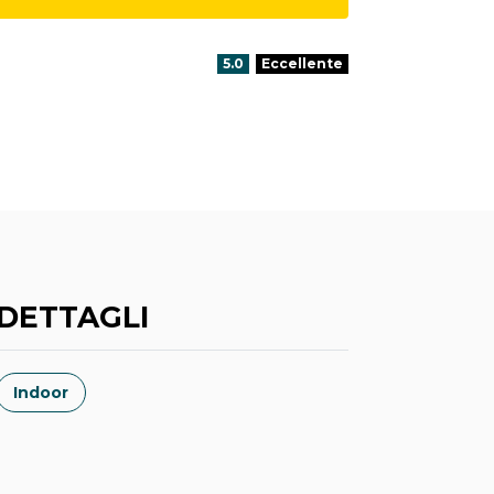
Valutazione:
5.0
Eccellente
DETTAGLI
Indoor