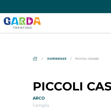
DS_BREADCRUMB.HOME
ESPERIENZE
PICCOLI CASARI
PICCOLI CA
ARCO
Famiglia