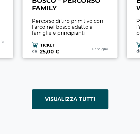
BOSCO – PERCORSO
FAMILY
Percorso di tiro primitivo con
P
l’arco nel bosco adatto a
l
famiglie e principianti.
p
ria esperienza
ia
TICKET
Categoria esperienza
Famiglia
25,00 €
da
d
VISUALIZZA TUTTI