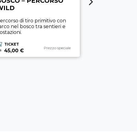
BOSCO – PERCORSO
BASTIONE 
WILD
RITORNO)
ercorso di tiro primitivo con
Tre minuti bast
’arco nel bosco tra sentieri e
viaggio indiment
ostazioni.
TICKET
9,00 €
TICKET
da
Categoria esperienza
Prezzo speciale
45,00 €
a