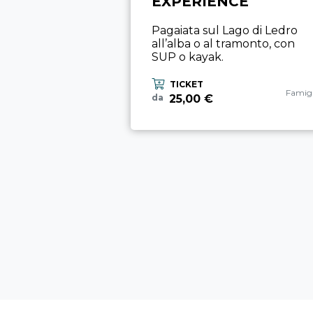
EXPERIENCE
Pagaiata sul Lago di Ledro
all’alba o al tramonto, con
SUP o kayak.
TICKET
Catego
Famigl
25,00 €
da