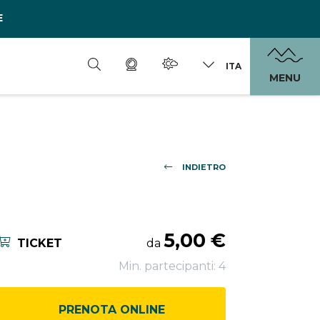
E
ITA
MENU
INDIETRO
5,00 €
TICKET
da
Min. partecipanti: 4
PRENOTA ONLINE