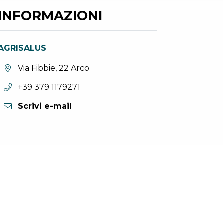
INFORMAZIONI
AGRISALUS
Località:
Via Fibbie, 22 Arco
Telefono:
+39 379 1179271
Scrivi e-mail