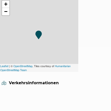
+
−
Leaflet
| ©
OpenStreetMap
, Tiles courtesy of
Humanitarian
OpenStreetMap Team
Verkehrsinformationen