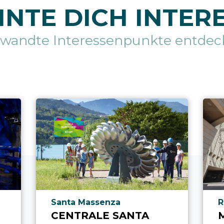
NTE DICH INTER
rwandte Interessenpunkte entdec
aria.poi_location_prefix
a
Santa Massenza
R
CENTRALE SANTA