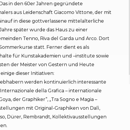
. Das in den 60er Jahren gegründete
alers aus Leidenschaft Giacomo Vittone, der mit
inauf in diese gottverlassene mittelalterliche
 Jahre später wurde das Haus zu einer
emeinden Tenno, Riva del Garda und Arco. Dort
mmerkurse statt. Ferner dient es als
halte für Kunstakademien und –institute sowie
sten der Meister von Gestern und Heute
nige dieser Initiativen:
iebhabern werden kontinuierlich interessante
Internazionale della Grafica – internationale
 Goya, der Graphiker”, „Tra Sogno e Magia –
tellungen mit Original-Graphiken von Dalì,
casso, Dürer, Rembrandt, Kollektivausstellungen
en.