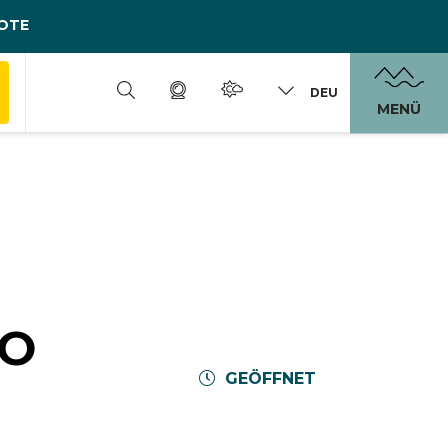
OTE
DEU
MENÜ
MO
GEÖFFNET