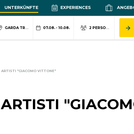
UNTERKÜNFTE
EXPERIENCES
ANGEB
GARDA TRENTINO
07.08. - 10.08.
2 PERSONEN
I ARTISTI "GIACOMO VITTONE"
 ARTISTI "GIACO