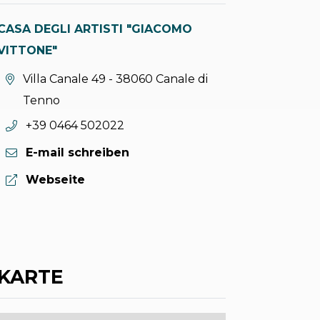
CASA DEGLI ARTISTI "GIACOMO
VITTONE"
aria.location:
Villa Canale 49 - 38060 Canale di
Tenno
aria.phone:
+39 0464 502022
E-mail schreiben
aria.website:
Webseite
KARTE