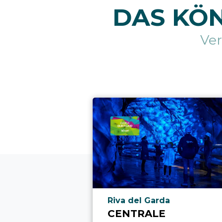
DAS KÖN
Ve
aria.poi_location_prefix
Riva del Garda
CENTRALE