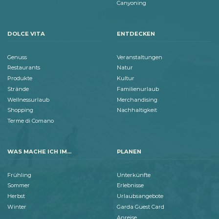
Canyoning
DOLCE VITA
ENTDECKEN
Genuss
Veranstaltungen
Restaurants
Natur
Produkte
Kultur
Strände
Familienurlaub
Wellnessurlaub
Merchandising
Shopping
Nachhaltigkeit
Terme di Comano
WAS MACHE ICH IM...
PLANEN
Frühling
Unterkünfte
Sommer
Erlebnisse
Herbst
Urlaubsangebote
Winter
Garda Guest Card
Anreise