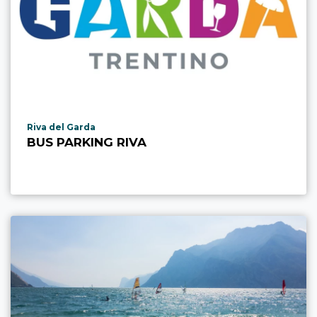
aria.poi_location_prefix
Riva del Garda
BUS PARKING RIVA