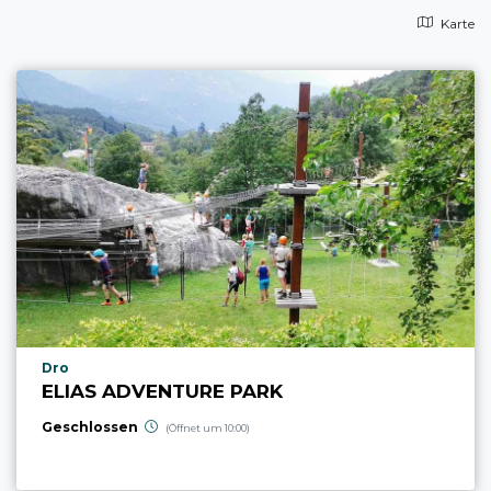
Karte
aria.poi_location_prefix
Dro
ELIAS ADVENTURE PARK
Geschlossen
(Öffnet um 10:00)