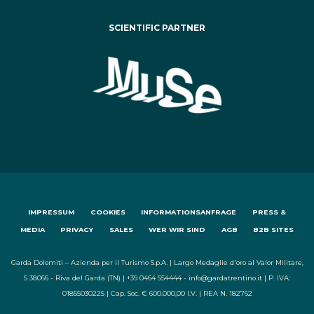
SCIENTIFIC PARTNER
IMPRESSUM
COOKIES
INFORMATIONSANFRAGE
PRESS &
MEDIA
PRIVACY
SALES
WER WIR SIND
AGB
B2B SITES
Garda Dolomiti – Azienda per il Turismo S.p.A. | Largo Medaglie d'oro al Valor Militare,
5 38066 - Riva del Garda (TN) | +39 0464 554444 - info@gardatrentino.it | P. IVA:
01855030225 | Cap. Soc. € 600.000,00 I.V. | REA N. 182762