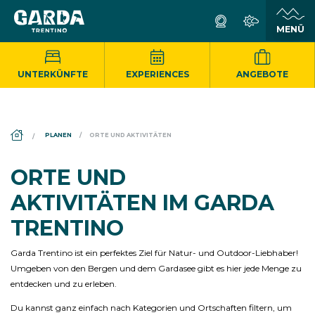
UNTERKÜNFTE
EXPERIENCES
ANGEBOTE
DS_BREADCRUMB.HOME
PLANEN
ORTE UND AKTIVITÄTEN
ORTE UND
AKTIVITÄTEN IM GARDA
TRENTINO
Garda Trentino ist ein perfektes Ziel für Natur- und Outdoor-Liebhaber!
Umgeben von den Bergen und dem Gardasee gibt es hier jede Menge zu
entdecken und zu erleben.
Du kannst ganz einfach nach Kategorien und Ortschaften filtern, um