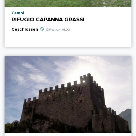
aria.poi_location_prefix
Campi
RIFUGIO CAPANNA GRASSI
Geschlossen
(Öffnet um 08:00)