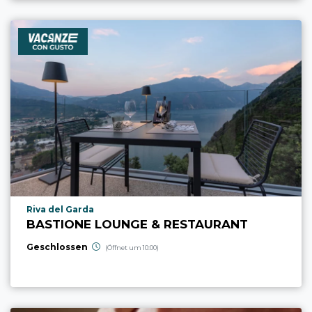
aria.poi_location_prefix
Riva del Garda
BASTIONE LOUNGE & RESTAURANT
Geschlossen
(Öffnet um 10:00)