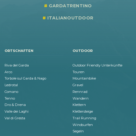
GARDATRENTINO
ITALIANOUTDOOR
ORTSCHAFTEN
OUTDOOR
Riva del Garda
Outdoor Friendly Unterkünfte
Arco
Touren
Torbole sul Garda & Nago
Mountainbike
Ledrotal
Gravel
Comano
Rennrad
Tenno
Wandern
Dro & Drena
Klettern
Valle dei Laghi
Klettersteige
Val di Gresta
Trail Running
Windsurfen
Segeln