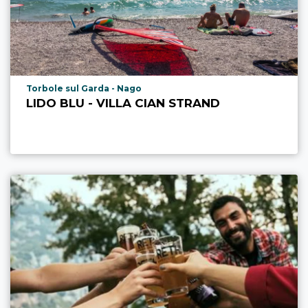
aria.poi_location_prefix
Torbole sul Garda - Nago
LIDO BLU - VILLA CIAN STRAND