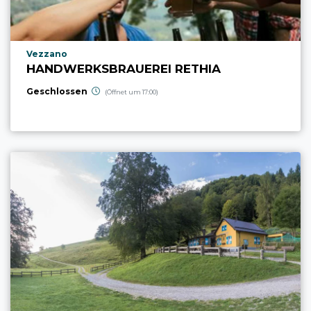
aria.poi_location_prefix
Vezzano
HANDWERKSBRAUEREI RETHIA
Geschlossen
(Öffnet um 17:00)