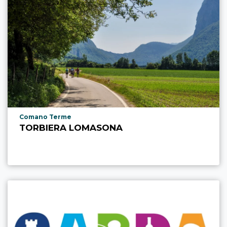
aria.poi_location_prefix
Comano Terme
TORBIERA LOMASONA