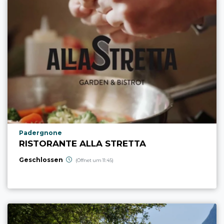
aria.poi_location_prefix
Padergnone
RISTORANTE ALLA STRETTA
Geschlossen
(Öffnet um 11:45)