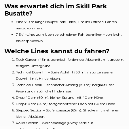
Was erwartet dich im Skill Park
Busatte?
Eine 550 m lange Hauptrunde – ideal, um ins Offroad-Fahren
reinzukommen.
7 Skill-Lines zum Üben verschiedener Fahrtechniken – von leicht
bis anspruchsvoll
Welche Lines kannst du fahren?
Rock Garden (45 m): technisch fordernder Abschnitt mit grobem,
felsigem Untergrund.
Technical Downhill – Steile Abfahrt (60 m): naturbelassener
Downhill mit Hindernissen.
Technical Uphill – Technischer Anstieg (80 m): bergauf über
Felsen und natürliche Hindernisse.
Drop 40 cm (60 m): kleiner Sprung mit 40 cm Höhe.
Drop 80 cm (25 m): fortgeschrittener Drop mit 80 cm Höhe.
Stepped Section – Stufenpassage (65 m): Strecke mit mehreren
kleinen Absätzen.
Roller Section – Wellenpassage (65 m): Serie aus