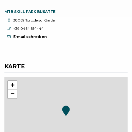
MTB SKILL PARK BUSATTE
aria.location:
38069 Torbole sul Garda
aria.phone:
+39 0464 554444
E-mail schreiben
KARTE
+
−