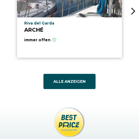
aria.poi_location_prefix
Riva del Garda
ARCHÉ
immer offen
ALLE ANZEIGEN