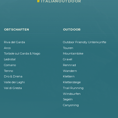
ITALIANOUTDOOR
ORTSCHAFTEN
OUTDOOR
Riva del Garda
Outdoor Friendly Unterkünfte
Arco
Touren
Torbole sul Garda & Nago
Mountainbike
Ledrotal
Gravel
Comano
Rennrad
Tenno
Wandern
Dro & Drena
Klettern
Valle dei Laghi
Klettersteige
Val di Gresta
Trail Running
Windsurfen
Segeln
Canyoning