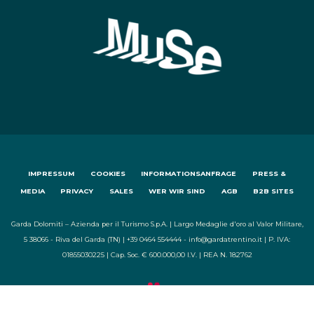
IMPRESSUM
COOKIES
INFORMATIONSANFRAGE
PRESS &
MEDIA
PRIVACY
SALES
WER WIR SIND
AGB
B2B SITES
Garda Dolomiti – Azienda per il Turismo S.p.A. | Largo Medaglie d'oro al Valor Militare,
5 38066 - Riva del Garda (TN) | +39 0464 554444 - info@gardatrentino.it | P. IVA:
01855030225 | Cap. Soc. € 600.000,00 I.V. | REA N. 182762