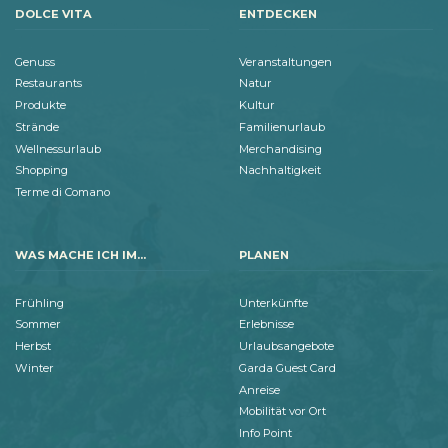
DOLCE VITA
ENTDECKEN
Genuss
Veranstaltungen
Restaurants
Natur
Produkte
Kultur
Strände
Familienurlaub
Wellnessurlaub
Merchandising
Shopping
Nachhaltigkeit
Terme di Comano
WAS MACHE ICH IM...
PLANEN
Frühling
Unterkünfte
Sommer
Erlebnisse
Herbst
Urlaubsangebote
Winter
Garda Guest Card
Anreise
Mobilität vor Ort
Info Point