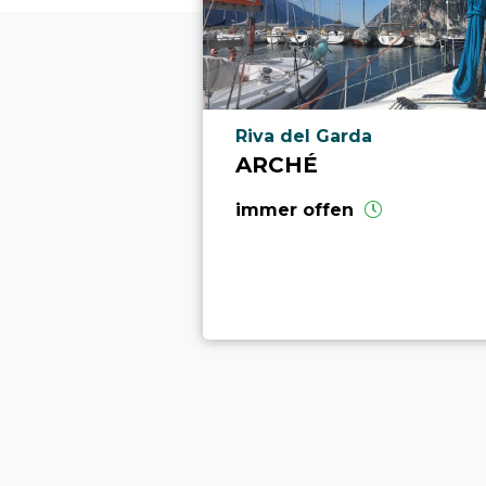
aria.poi_location_prefix
Riva del Garda
ARCHÉ
immer offen