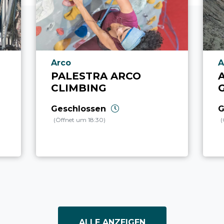
aria.poi_location_prefix
a
Arco
A
PALESTRA ARCO
CLIMBING
Geschlossen
G
(Öffnet um 18:30)
(
ALLE ANZEIGEN