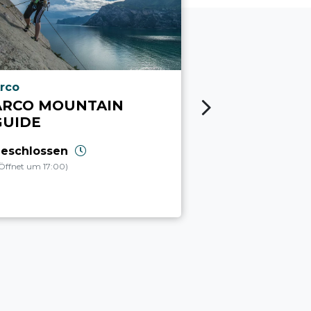
ria.poi_location_prefix
aria.poi_locati
rco
Arco
ARCO MOUNTAIN
ARCO SUB
GUIDE
Geöffnet
(S
eschlossen
Öffnet um 17:00)