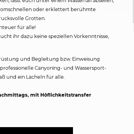
cken, lasst euch unter einem Wasserfall abseilen,
tromschnellen oder erklettert berühmte
ucksvolle Grotten.
nteuer für alle!
aucht ihr dazu keine speziellen Vorkenntnisse,
usrüstung und Begleitung bzw. Einweisung
professionelle Canyoning- und Wassersport-
ß und ein Lächeln für alle.
chmittags, mit Höflichkeitstransfer