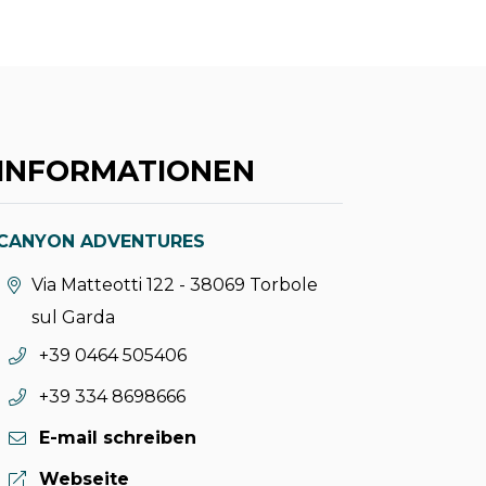
INFORMATIONEN
CANYON ADVENTURES
aria.location:
Via Matteotti 122 - 38069 Torbole
sul Garda
aria.phone:
+39 0464 505406
aria.phone:
+39 334 8698666
E-mail schreiben
aria.website:
Webseite