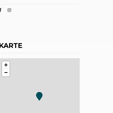
KARTE
+
−