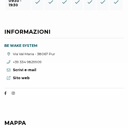
09:30 -
19:30
INFORMAZIONI
BE WAKE SYSTEM
Località:
Via Val Maria - 38067 Pur
Telefono:
+39 334 9829909
Scrivi e-mail
Sito web:
Sito web
MAPPA