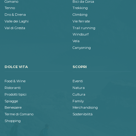
Comano
Bici da Corsa
Tenno
Trekking
Dro & Drena
Climbing
Valle dei Laghi
Vie ferrate
Val di Gresta
Trail running
Windsurf
Vela
Canyoning
DOLCE VITA
SCOPRI
Food & Wine
Eventi
Ristoranti
Natura
Prodotti tipici
Cultura
Spiagge
Family
Benessere
Merchandising
Terme di Comano
Sostenibilità
Shopping