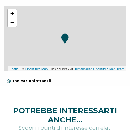
+
−
Leaflet
| ©
OpenStreetMap
, Tiles courtesy of
Humanitarian OpenStreetMap Team
Indicazioni stradali
POTREBBE INTERESSARTI
ANCHE...
Scopri i punti di interesse correlati