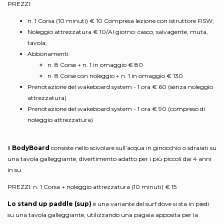
PREZZI:
n. 1 Corsa (10 minuti) € 10 Compresa lezione con istruttore FISW;
Noleggio attrezzatura € 10/Al giorno: casco, salvagente, muta,
tavola;
Abbonamenti:
n. 8 Corse + n. 1 in omaggio € 80
n. 8 Corse con noleggio + n. 1 in omaggio € 130
Prenotazione del wakeboard system - 1 ora € 60 (senza noleggio
attrezzatura)
Prenotazione del wakeboard system - 1 ora € 90 (compreso di
noleggio attrezzatura)
Il
BodyBoard
consiste nello scivolare sull’acqua in ginocchio o sdraiati su
una tavola galleggiante, divertimento adatto per i più piccoli dai 4 anni
in su.
PREZZI: n. 1 Corsa + noleggio attrezzatura (10 minuti) € 15
Lo stand up paddle (sup)
è una variante del surf dove si sta in piedi
su una tavola galleggiante, utilizzando una pagaia apposita per la