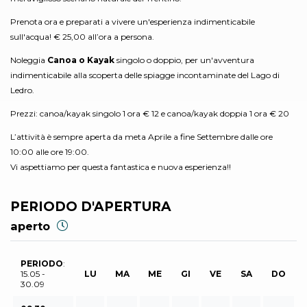
Prenota ora e preparati a vivere un'esperienza indimenticabile
sull'acqua! € 25,00 all’ora a persona.
Noleggia
Canoa o Kayak
singolo o doppio, per un'avventura
indimenticabile alla scoperta delle spiagge incontaminate del Lago di
Ledro.
Prezzi: canoa/kayak singolo 1 ora € 12 e canoa/kayak doppia 1 ora € 20
L’attività è sempre aperta da meta Aprile a fine Settembre dalle ore
10:00 alle ore 19:00.
Vi aspettiamo per questa fantastica e nuova esperienza!!
PERIODO D'APERTURA
aperto
PERIODO
:
15.05 -
LU
MA
ME
GI
VE
SA
DO
30.09