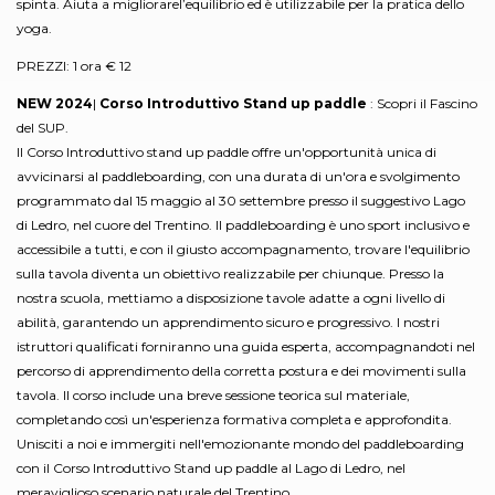
spinta. Aiuta a migliorarel’equilibrio ed è utilizzabile per la pratica dello
yoga.
PREZZI: 1 ora € 12
NEW 2024
|
Corso Introduttivo Stand up paddle
: Scopri il Fascino
del SUP.
Il Corso Introduttivo stand up paddle offre un'opportunità unica di
avvicinarsi al paddleboarding, con una durata di un'ora e svolgimento
programmato dal 15 maggio al 30 settembre presso il suggestivo Lago
di Ledro, nel cuore del Trentino. Il paddleboarding è uno sport inclusivo e
accessibile a tutti, e con il giusto accompagnamento, trovare l'equilibrio
sulla tavola diventa un obiettivo realizzabile per chiunque. Presso la
nostra scuola, mettiamo a disposizione tavole adatte a ogni livello di
abilità, garantendo un apprendimento sicuro e progressivo. I nostri
istruttori qualificati forniranno una guida esperta, accompagnandoti nel
percorso di apprendimento della corretta postura e dei movimenti sulla
tavola. Il corso include una breve sessione teorica sul materiale,
completando così un'esperienza formativa completa e approfondita.
Unisciti a noi e immergiti nell'emozionante mondo del paddleboarding
con il Corso Introduttivo Stand up paddle al Lago di Ledro, nel
meraviglioso scenario naturale del Trentino.