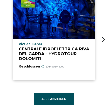
aria.poi_location_prefix
Riva del Garda
CENTRALE IDROELETTRICA RIVA
DEL GARDA - HYDROTOUR
DOLOMITI
Geschlossen
(Öffnet um 10:00)
ALLE ANZEIGEN