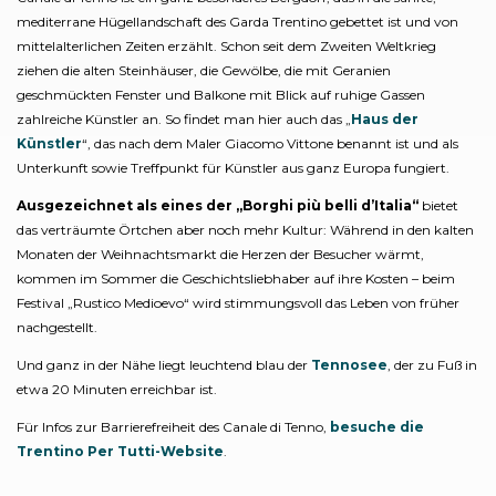
mediterrane Hügellandschaft des Garda Trentino gebettet ist und von
mittelalterlichen Zeiten erzählt. Schon seit dem Zweiten Weltkrieg
ziehen die alten Steinhäuser, die Gewölbe, die mit Geranien
geschmückten Fenster und Balkone mit Blick auf ruhige Gassen
zahlreiche Künstler an. So findet man hier auch das „
Haus der
Künstler
“, das nach dem Maler Giacomo Vittone benannt ist und als
Unterkunft sowie Treffpunkt für Künstler aus ganz Europa fungiert.
Ausgezeichnet als eines der „Borghi più belli d’Italia“
bietet
das verträumte Örtchen aber noch mehr Kultur: Während in den kalten
Monaten der Weihnachtsmarkt die Herzen der Besucher wärmt,
kommen im Sommer die Geschichtsliebhaber auf ihre Kosten – beim
Festival „Rustico Medioevo“ wird stimmungsvoll das Leben von früher
nachgestellt.
Und ganz in der Nähe liegt leuchtend blau der
Tennosee
, der zu Fuß in
etwa 20 Minuten erreichbar ist.
Für Infos zur Barrierefreiheit des Canale di Tenno,
besuche die
Trentino Per Tutti-Website
.