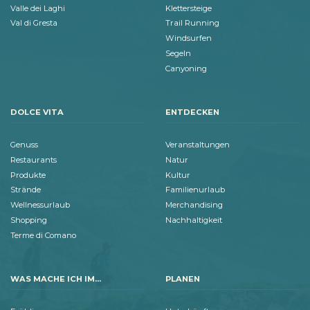
Valle dei Laghi
Klettersteige
Val di Gresta
Trail Running
Windsurfen
Segeln
Canyoning
DOLCE VITA
ENTDECKEN
Genuss
Veranstaltungen
Restaurants
Natur
Produkte
Kultur
Strände
Familienurlaub
Wellnessurlaub
Merchandising
Shopping
Nachhaltigkeit
Terme di Comano
WAS MACHE ICH IM...
PLANEN