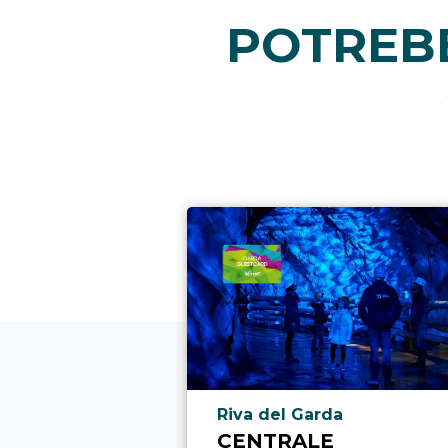
POTREBB
Località punto di interesse
Riva del Garda
CENTRALE