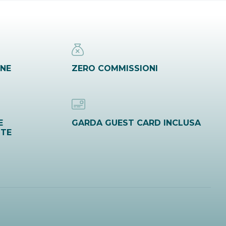
INE
ZERO COMMISSIONI
E
GARDA GUEST CARD INCLUSA
ITE