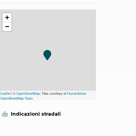
+
−
Leaflet
| ©
OpenStreetMap
, Tiles courtesy of
Humanitarian
OpenStreetMap Team
Indicazioni stradali