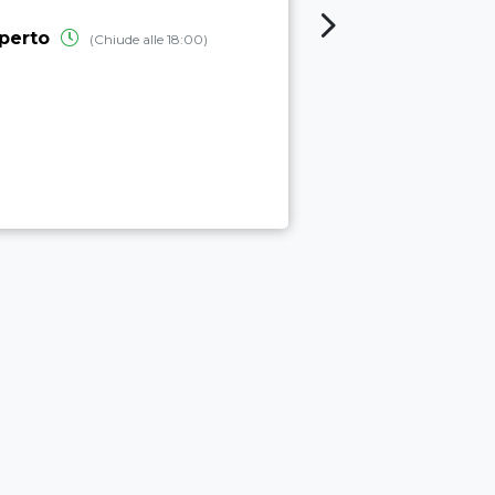
SCIENZE
perto
(Chiude alle 18:00)
aperto
(Chiud