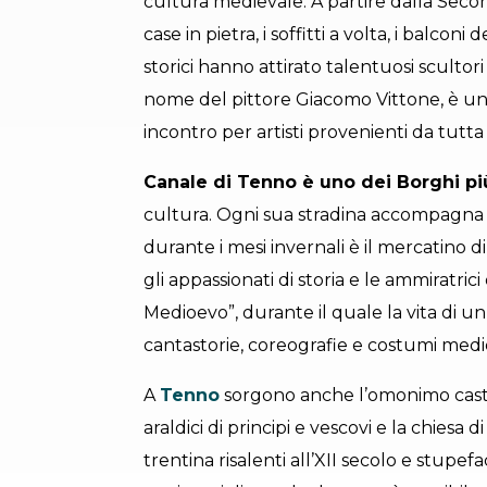
cultura medievale. A partire dalla Seco
case in pietra, i soffitti a volta, i balconi
storici hanno attirato talentuosi scultori 
nome del pittore Giacomo Vittone, è un 
incontro per artisti provenienti da tutt
Canale di Tenno è uno dei Borghi più 
cultura. Ogni sua stradina accompagna i
durante i mesi invernali è il mercatino di 
gli appassionati di storia e le ammiratrici
Medioevo”, durante il quale la vita di u
cantastorie, coreografie e costumi medie
A
Tenno
sorgono anche l’omonimo cast
araldici di principi e vescovi e la chiesa
trentina risalenti all’XII secolo e stupef