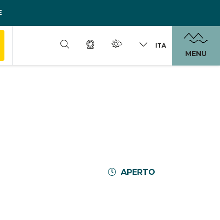
E
ITA
MENU
APERTO