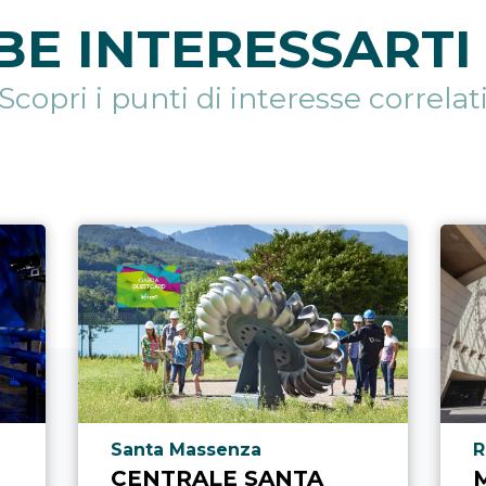
E INTERESSARTI 
Scopri i punti di interesse correlat
Località punto di interesse
L
Santa Massenza
R
CENTRALE SANTA