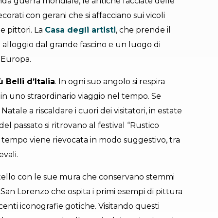
nda guerra mondiale, le antiche facciate delle
 decorati con gerani che si affacciano sui vicoli
e pittori. La
Casa degli artisti
, che prende il
alloggio dal grande fascino e un luogo di
a Europa.
Belli d’Italia
. In ogni suo angolo si respira
n uno straordinario viaggio nel tempo. Se
Natale a riscaldare i cuori dei visitatori, in estate
 del passato si ritrovano al festival “Rustico
n tempo viene rievocata in modo suggestivo, tra
vali.
ello con le sue mura che conservano stemmi
 di San Lorenzo che ospita i primi esempi di pittura
acenti iconografie gotiche. Visitando questi