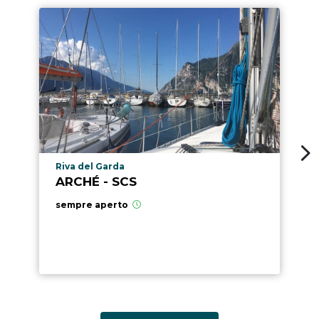
Località punto di interesse
Riva del Garda
ARCHÉ - SCS
sempre aperto