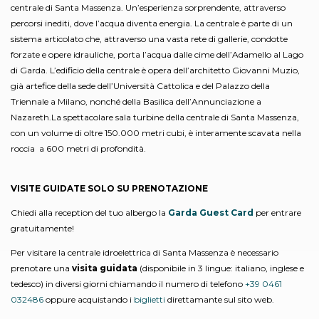
centrale di Santa Massenza. Un’esperienza sorprendente, attraverso
percorsi inediti, dove l’acqua diventa energia. La centrale è parte di un
sistema articolato che, attraverso una vasta rete di gallerie, condotte
forzate e opere idrauliche, porta l’acqua dalle cime dell’Adamello al Lago
di Garda. L’edificio della centrale è opera dell’architetto Giovanni Muzio,
già artefice della sede dell’Università Cattolica e del Palazzo della
Triennale a Milano, nonché della Basilica dell’Annunciazione a
Nazareth.La spettacolare sala turbine della centrale di Santa Massenza,
con un volume di oltre 150.000 metri cubi, è interamente scavata nella
roccia a 600 metri di profondità.
VISITE GUIDATE SOLO SU PRENOTAZIONE
Chiedi alla reception del tuo albergo la
Garda Guest Card
per entrare
gratuitamente!
Per visitare la centrale idroelettrica di Santa Massenza è necessario
prenotare una
visita guidata
(disponibile in 3 lingue: italiano, inglese e
tedesco) in diversi giorni chiamando il numero di telefono
+39 0461
032486
oppure acquistando i
biglietti
direttamante sul sito web.