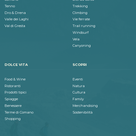
Tenno
Trekking
Dro & Drena
Climbing
Valle dei Laghi
Vie ferrate
Val di Gresta
Trail running
Windsurf
Vela
Canyoning
DOLCE VITA
SCOPRI
Food & Wine
Eventi
Ristoranti
Natura
Prodotti tipici
Cultura
Spiagge
Family
Benessere
Merchandising
Terme di Comano
Sostenibilità
Shopping