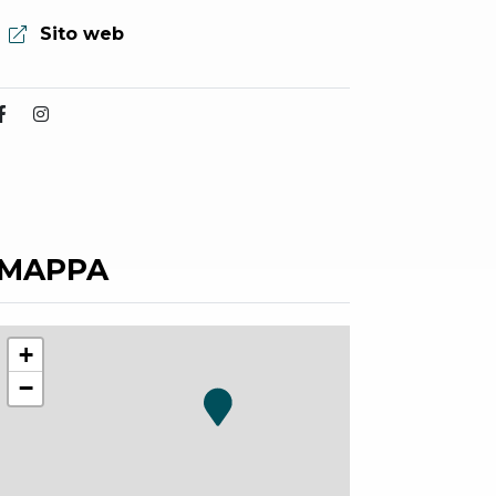
Sito web:
Sito web
MAPPA
+
−