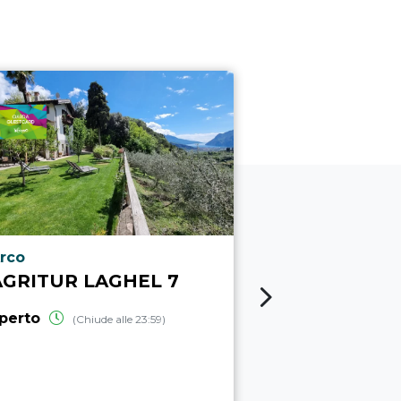
ocalità punto di interesse
Località punto
rco
Varignano
AGRITUR LAGHEL 7
AGRITURI
BÒTES
perto
(Chiude alle 23:59)
aperto
(Chiud