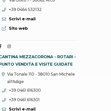
Via Goito 1 - 38062 Arco
Telefono:
+39 0464 532132
Scrivi e-mail
Sito web:
Sito web
CANTINA MEZZACORONA - ROTARI -
PUNTO VENDITA E VISITE GUIDATE
Località:
Via Tonale 110 - 38010 San Michele
all'Adige
Telefono:
+39 0461 616300
Telefono:
+39 0461 616301
Scrivi e-mail