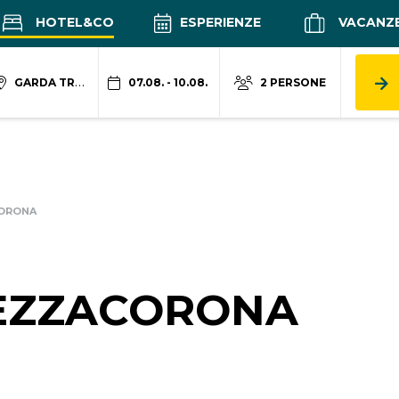
HOTEL&CO
ESPERIENZE
VACANZ
GARDA TRENTINO
07.08. - 10.08.
2 PERSONE
ORONA
EZZACORONA