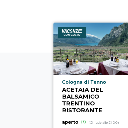
Località punto di interesse
Cologna di Tenno
ACETAIA DEL
BALSAMICO
TRENTINO
RISTORANTE
aperto
(Chiude alle 21:00)