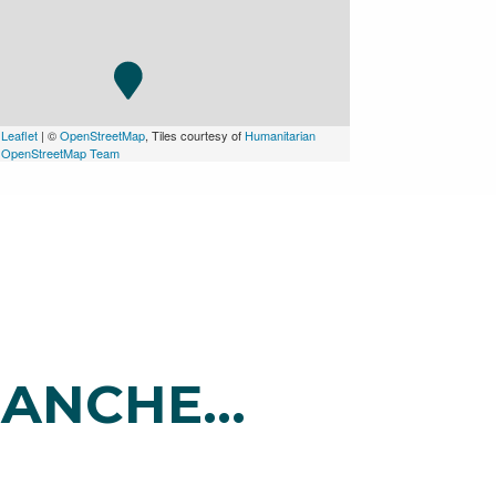
Leaflet
| ©
OpenStreetMap
, Tiles courtesy of
Humanitarian
OpenStreetMap Team
ANCHE...
i