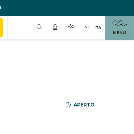
E
ITA
MENU
APERTO