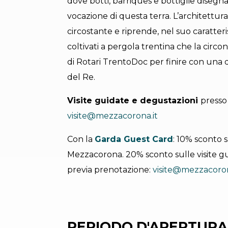
dove botti, barriques e bottiglie disegna
vocazione di questa terra. L’architettur
circostante e riprende, nel suo caratteris
coltivati a pergola trentina che la circon
di Rotari TrentoDoc per finire con una 
del Re.
Visite guidate e degustazioni
presso 
visite@mezzacorona.it
Con la
Garda Guest Card
: 10% sconto s
Mezzacorona. 20% sconto sulle visite g
previa prenotazione:
visite@mezzacoron
PERIODO D'APERTURA