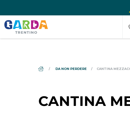
DS_BREADCRUMB.HOME
DA NON PERDERE
CANTINA MEZZAC
CANTINA M