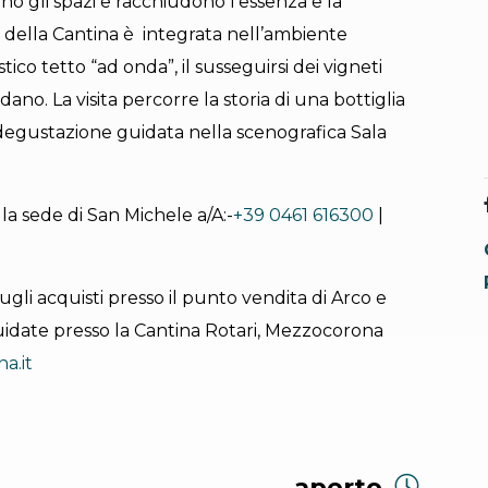
no gli spazi e racchiudono l'essenza e la
a della Cantina è integrata nell’ambiente
tico tetto “ad onda”, il susseguirsi dei vigneti
dano. La visita percorre la storia di una bottiglia
degustazione guidata nella scenografica Sala
la sede di San Michele a/A:-
+39 0461 616300
|
ugli acquisti presso il punto vendita di Arco e
uidate presso la Cantina Rotari, Mezzocorona
a.it
aperto