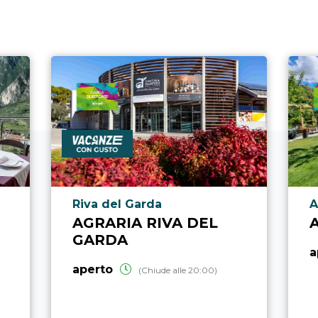
Località punto di interesse
L
Riva del Garda
A
AGRARIA RIVA DEL
GARDA
a
aperto
(Chiude alle 20:00)