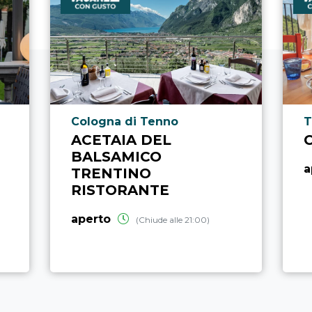
Località punto di interesse
L
Cologna di Tenno
T
ACETAIA DEL
BALSAMICO
a
TRENTINO
RISTORANTE
aperto
(Chiude alle 21:00)