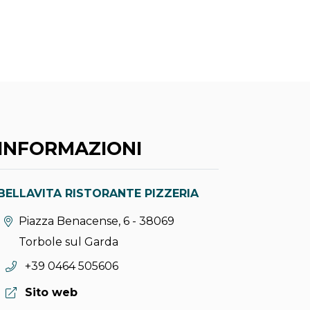
INFORMAZIONI
BELLAVITA RISTORANTE PIZZERIA
Località:
Piazza Benacense, 6 - 38069
Torbole sul Garda
Telefono:
+39 0464 505606
Sito web:
Sito web