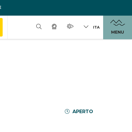
E
ITA
MENU
APERTO