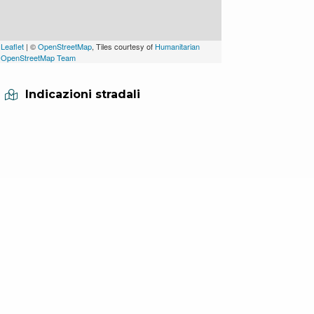
Leaflet
| ©
OpenStreetMap
, Tiles courtesy of
Humanitarian
OpenStreetMap Team
Indicazioni stradali