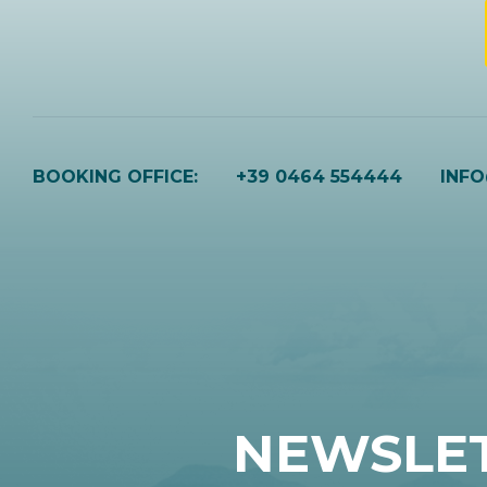
BOOKING OFFICE:
+39 0464 554444
INF
NEWSLE