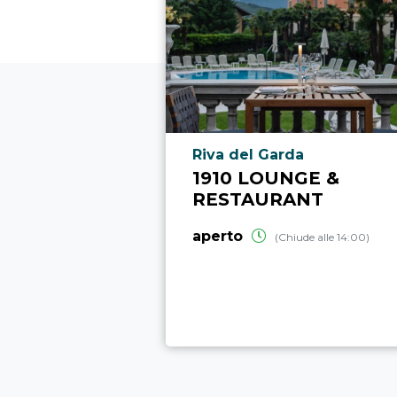
Località punto di interesse
Riva del Garda
1910 LOUNGE &
RESTAURANT
aperto
(Chiude alle 14:00)