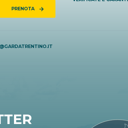
PRENOTA
O@GARDATRENTINO.IT
TTER