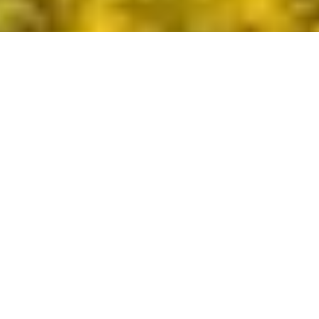
TESORI NASCOSTI
Se sei una persona curiosa, sempre in viaggio
all’avventura, se ami i dettagli, se ti piace
approfondire la storia di ogni luogo, i “
Tesori
Nascosti
” fanno per te. Si tratta di una serie di
itinerari che ti farà scoprire i lati meno noti –
ma di certo non meno affascinanti – dell’Alto
Garda.