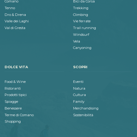
Comano
Bici da Corsa
Tenno
Trekking
Dro & Drena
Climbing
Valle dei Laghi
Vie ferrate
Val di Gresta
Trail running
Windsurf
Vela
Canyoning
DOLCE VITA
SCOPRI
Food & Wine
Eventi
Ristoranti
Natura
Prodotti tipici
Cultura
Spiagge
Family
Benessere
Merchandising
Terme di Comano
Sostenibilità
Shopping