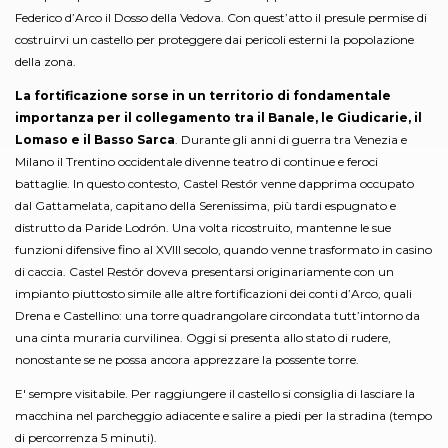
Federico d’Arco il Dosso della Vedova. Con quest’atto il presule permise di
costruirvi un castello per proteggere dai pericoli esterni la popolazione
della zona.
La fortificazione sorse in un territorio di fondamentale
importanza per il collegamento tra il Banale, le Giudicarie, il
Lomaso e il Basso Sarca
. Durante gli anni di guerra tra Venezia e
Milano il Trentino occidentale divenne teatro di continue e feroci
battaglie. In questo contesto, Castel Restór venne dapprima occupato
dal Gattamelata, capitano della Serenissima, più tardi espugnato e
distrutto da Paride Lodrón. Una volta ricostruito, mantenne le sue
funzioni difensive fino al XVIII secolo, quando venne trasformato in casino
di caccia. Castel Restór doveva presentarsi originariamente con un
impianto piuttosto simile alle altre fortificazioni dei conti d’Arco, quali
Drena e Castellino: una torre quadrangolare circondata tutt’intorno da
una cinta muraria curvilinea. Oggi si presenta allo stato di rudere,
nonostante se ne possa ancora apprezzare la possente torre.
E' sempre visitabile. Per raggiungere il castello si consiglia di lasciare la
macchina nel parcheggio adiacente e salire a piedi per la stradina (tempo
di percorrenza 5 minuti).