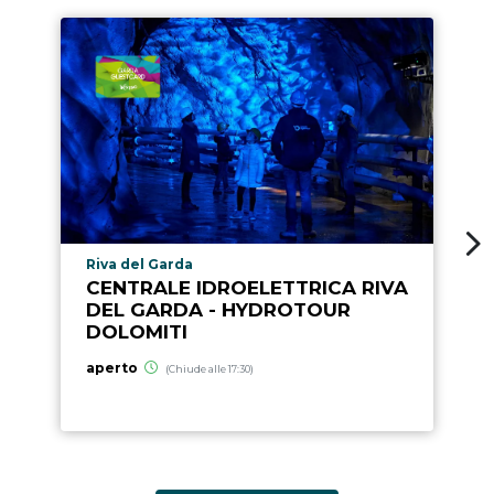
Località punto di interesse
Riva del Garda
CENTRALE IDROELETTRICA RIVA
DEL GARDA - HYDROTOUR
DOLOMITI
aperto
(Chiude alle 17:30)