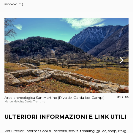
secolo d.C.).
aria.slide_
aria.
Area archeologica San Martino (Riva del Garda loc. Campi)
01
04
Il
Marco Meiche, Garda Trentino
Arc
ULTERIORI INFORMAZIONI E LINK UTILI
Per ulteriori informazioni su percorsi, servizi trekking (guide, shop, rifugi