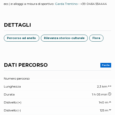
ecc.) e alloggi a misura di sportivo:
Garda Trentino
- +39 0464 554444
DETTAGLI
Percorso ad anello
Rilevanza storico-culturale
Flora
DATI PERCORSO
Facile
Numero percorso
Lunghezza
2,3 km
Durata
1 h 05 min
Dislivello (+)
140 m
Dislivello (-)
125 m