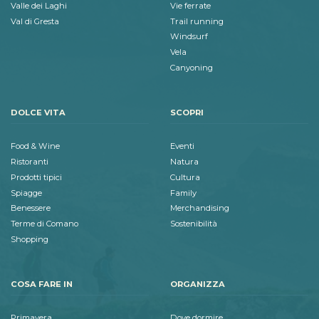
Valle dei Laghi
Vie ferrate
Val di Gresta
Trail running
Windsurf
Vela
Canyoning
DOLCE VITA
SCOPRI
Food & Wine
Eventi
Ristoranti
Natura
Prodotti tipici
Cultura
Spiagge
Family
Benessere
Merchandising
Terme di Comano
Sostenibilità
Shopping
COSA FARE IN
ORGANIZZA
Primavera
Dove dormire