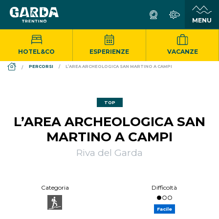
HOTEL&CO
ESPERIENZE
VACANZE
DS_BREADCRUMB.HOME
PERCORSI
L’AREA ARCHEOLOGICA SAN MARTINO A CAMPI
TOP
L’AREA ARCHEOLOGICA SAN
MARTINO A CAMPI
Riva del Garda
Categoria
Difficoltà
Facile