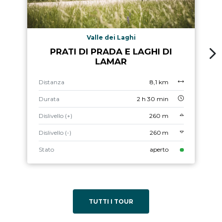
Valle dei Laghi
PRATI DI PRADA E LAGHI DI
LAMAR
Distanza
8,1 km
Durata
2 h 30 min
Dislivello (+)
260 m
Dislivello (-)
260 m
Stato
aperto
TUTTI I TOUR