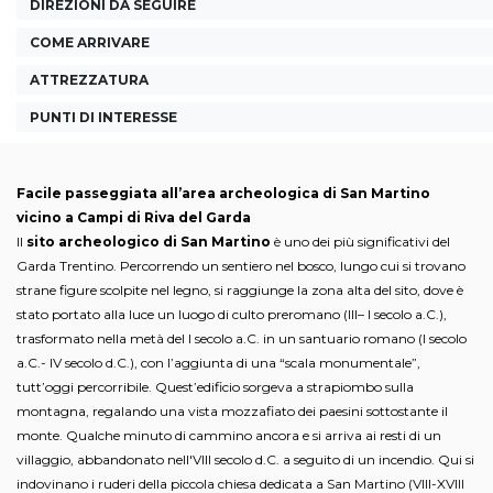
DIREZIONI DA SEGUIRE
COME ARRIVARE
ATTREZZATURA
PUNTI DI INTERESSE
Facile passeggiata all’area archeologica di San Martino
vicino a Campi di Riva del Garda
Il
sito archeologico di San Martino
è uno dei più significativi del
Garda Trentino. Percorrendo un sentiero nel bosco, lungo cui si trovano
strane figure scolpite nel legno, si raggiunge la zona alta del sito, dove è
stato portato alla luce un luogo di culto preromano (III– I secolo a.C.),
trasformato nella metà del I secolo a.C. in un santuario romano (I secolo
a.C.- IV secolo d.C.), con l’aggiunta di una “scala monumentale”,
tutt’oggi percorribile. Quest’edificio sorgeva a strapiombo sulla
montagna, regalando una vista mozzafiato dei paesini sottostante il
monte. Qualche minuto di cammino ancora e si arriva ai resti di un
villaggio, abbandonato nell'VIII secolo d.C. a seguito di un incendio. Qui si
indovinano i ruderi della piccola chiesa dedicata a San Martino (VIII-XVIII