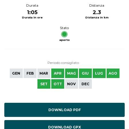
Durata
Distanza
1:05
2.3
Durata in ore
Distanza in km
Stato
aperto
Periodo consigliato
GEN
FEB
MAR
APR
MAG
GIU
LUG
AGO
SET
OTT
NOV
DEC
DOWNLOAD PDF
DOWNLOAD GPX