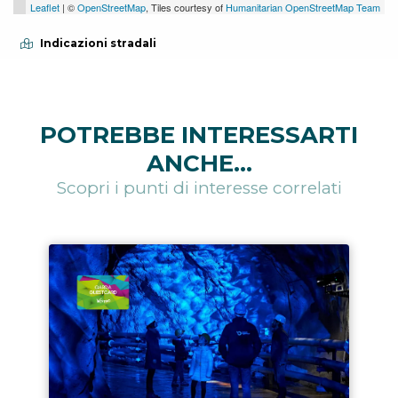
Leaflet
| ©
OpenStreetMap
, Tiles courtesy of
Humanitarian OpenStreetMap Team
Indicazioni stradali
POTREBBE INTERESSARTI
ANCHE...
Scopri i punti di interesse correlati