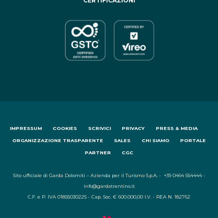
CERTIFICAZIONI
IMPRESSUM
COOKIES
SCRIVICI
PRIVACY
PRESS & MEDIA
ORGANIZZAZIONE TRASPARENTE
SALES
CHI SIAMO
PORTALE
PARTNER
CGC
Sito ufficiale di Garda Dolomiti – Azienda per il Turismo S.p.A. - +39 0464 554444 -
info@gardatrentino.it
C.F. e P. IVA 01855030225 - Cap. Soc. € 600.000,00 I.V. - REA N. 182762