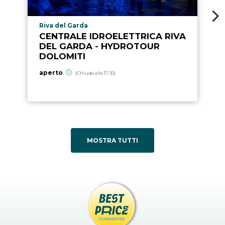
Località punto di interesse
Riva del Garda
CENTRALE IDROELETTRICA RIVA
DEL GARDA - HYDROTOUR
DOLOMITI
aperto
(Chiude alle 17:30)
MOSTRA TUTTI