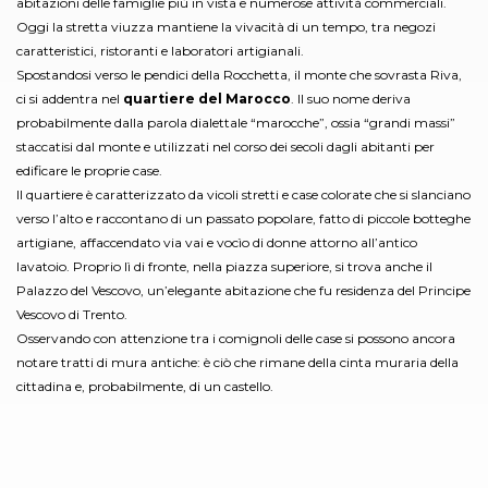
abitazioni delle famiglie più in vista e numerose attività commerciali.
Oggi la stretta viuzza mantiene la vivacità di un tempo, tra negozi
caratteristici, ristoranti e laboratori artigianali.
Spostandosi verso le pendici della Rocchetta, il monte che sovrasta Riva,
ci si addentra nel
quartiere del Marocco
. Il suo nome deriva
probabilmente dalla parola dialettale “marocche”, ossia “grandi massi”
staccatisi dal monte e utilizzati nel corso dei secoli dagli abitanti per
edificare le proprie case.
Il quartiere è caratterizzato da vicoli stretti e case colorate che si slanciano
verso l’alto e raccontano di un passato popolare, fatto di piccole botteghe
artigiane, affaccendato via vai e vocìo di donne attorno all’antico
lavatoio. Proprio lì di fronte, nella piazza superiore, si trova anche il
Palazzo del Vescovo, un’elegante abitazione che fu residenza del Principe
Vescovo di Trento.
Osservando con attenzione tra i comignoli delle case si possono ancora
notare tratti di mura antiche: è ciò che rimane della cinta muraria della
cittadina e, probabilmente, di un castello.