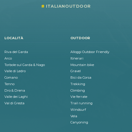
ITALIANOUTDOOR
LOCALITÀ
OUTDOOR
Riva del Garda
Alloggi Outdoor Friendly
Arco
Itinerari
Torbole sul Garda & Nago
Mountain bike
Valle di Ledro
Gravel
Comano
Bici da Corsa
Tenno
Trekking
Dro & Drena
Climbing
Valle dei Laghi
Vie ferrate
Val di Gresta
Trail running
Windsurf
Vela
Canyoning