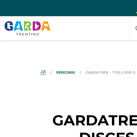
DS_BREADCRUMB.HOME
PERCORSI
GARDATREK - TOP LOOP 3:
GARDATREK