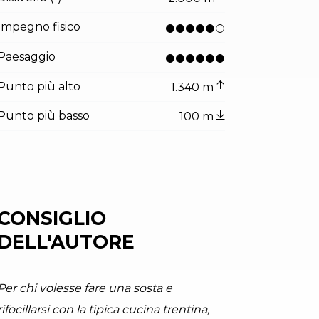
Impegno fisico
Paesaggio
Punto più alto
1.340 m
Punto più basso
100 m
CONSIGLIO
DELL'AUTORE
tor.prefix
ndicator.of
io di montagna Rifugio San Pietro
Per chi volesse fare una sosta e
PT Garda Trentino (ph. Promovideo), North Lake Garda Trentino
rifocillarsi con la tipica cucina trentina,