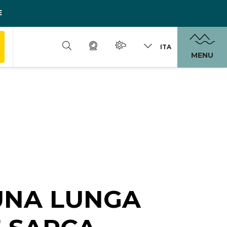
E
ITA
MENU
 UNA LUNGA