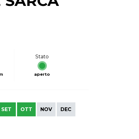
E SARCA
Stato
km
aperto
SET
OTT
NOV
DEC