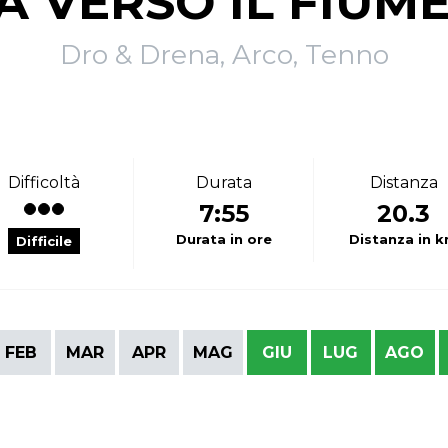
A VERSO IL FIUM
Dro & Drena, Arco, Tenno
Difficoltà
Durata
Distanza
7:55
20.3
Durata in ore
Distanza in 
Difficile
FEB
MAR
APR
MAG
GIU
LUG
AGO