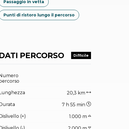
Passaggio in vetta
Punti di ristoro lungo il percorso
DATI PERCORSO
Difficile
Numero
percorso
Lunghezza
20,3 km
Durata
7 h 55 min
Dislivello (+)
1.000 m
Dislivello (-)
2.000 m