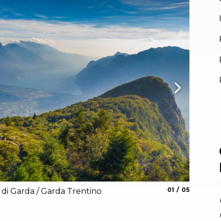
aria.slide_indica
aria.slide_i
01
05
 di Garda / Garda Trentino
Il rifug
Archivio A