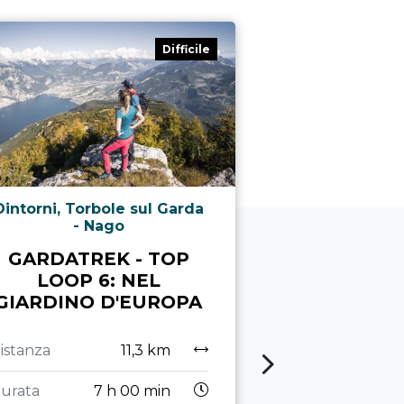
Difficile
Dintorni, Torbole sul Garda
Dro & Drena,
- Nago
Garda - Nago
Arco, Ledro, R
GARDATREK - TOP
Tenno, Val di 
LOOP 6: NEL
GARDATR
GIARDINO D'EUROPA
LOOP: L
DEL 
istanza
11,3 km
TREN
urata
7 h 00 min