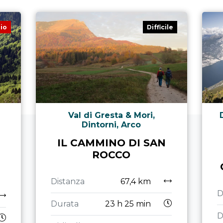
io
Difficile
Val di Gresta & Mori,
Dintorni, Arco
IL CAMMINO DI SAN
ROCCO
Distanza
67,4 km
D
Durata
23 h 25 min
D