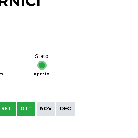
RNICI
Stato
km
aperto
SET
OTT
NOV
DEC