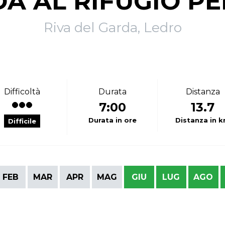
A AL RIFUGIO PE
Riva del Garda, Ledro
Difficoltà
Durata
Distanza
7:00
13.7
Durata in ore
Distanza in 
Difficile
FEB
MAR
APR
MAG
GIU
LUG
AGO