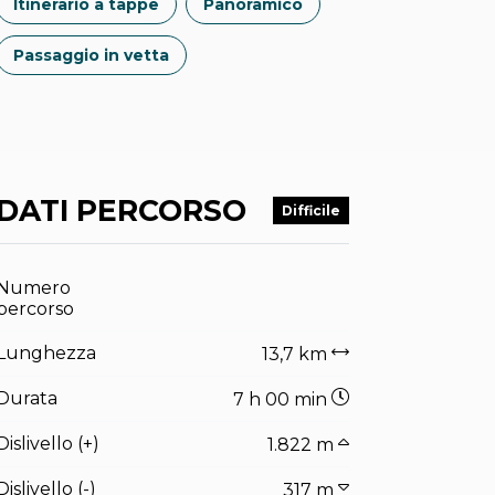
Itinerario a tappe
Panoramico
Passaggio in vetta
DATI PERCORSO
Difficile
Numero
percorso
Lunghezza
13,7 km
Durata
7 h 00 min
Dislivello (+)
1.822 m
Dislivello (-)
317 m