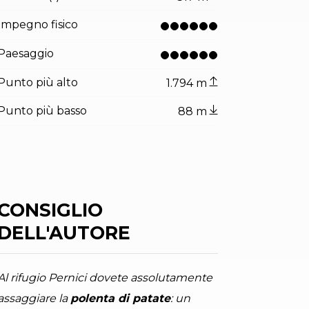
Impegno fisico
Paesaggio
Punto più alto
1.794 m
Punto più basso
88 m
CONSIGLIO
DELL'AUTORE
Al rifugio Pernici dovete assolutamente
tor.prefix
ndicator.of
esta lungo il percorso tra Ledro e Garda
assaggiare la
polenta di patate
: un