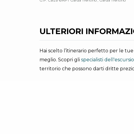
G.P. Calzà ©APT Garda Trentino , Garda Trentino
ULTERIORI INFORMAZIO
Hai scelto l’itinerario perfetto per le t
meglio. Scopri gli
specialisti dell'escurs
territorio che possono darti dritte prezio