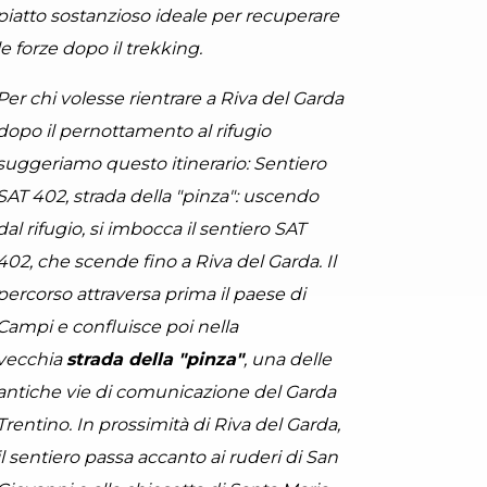
 ©APT Garda Trentino , Garda Trentino
piatto sostanzioso ideale per recuperare
le forze dopo il trekking.
Per chi volesse rientrare a Riva del Garda
dopo il pernottamento al rifugio
suggeriamo questo itinerario: Sentiero
SAT 402, strada della "pinza": uscendo
dal rifugio, si imbocca il sentiero SAT
402, che scende fino a Riva del Garda. Il
percorso attraversa prima il paese di
Campi e confluisce poi nella
vecchia
strada della "pinza"
, una delle
antiche vie di comunicazione del Garda
Trentino. In prossimità di Riva del Garda,
il sentiero passa accanto ai ruderi di San