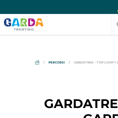
DS_BREADCRUMB.HOME
PERCORSI
GARDATREK - TOP LOOP 1: 
GARDATREK